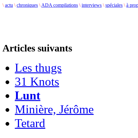
\
actu
\
chroniques
\
ADA compilations
\
interviews
\
spéciales
\
à pro
Articles suivants
Les thugs
31 Knots
Lunt
Minière, Jérôme
Tetard