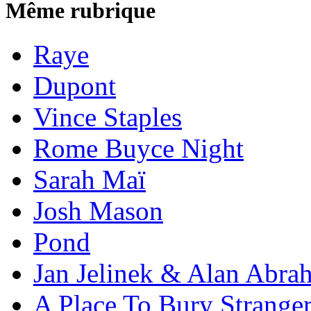
Même rubrique
Raye
Dupont
Vince Staples
Rome Buyce Night
Sarah Maï
Josh Mason
Pond
Jan Jelinek & Alan Abra
A Place To Bury Strange