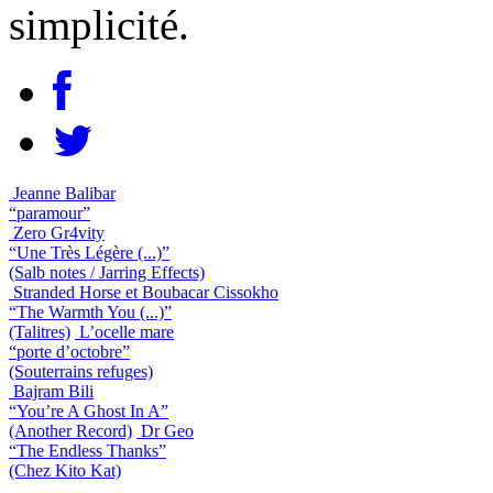
simplicité.
Jeanne Balibar
“paramour”
Zero Gr4vity
“Une Très Légère (...)”
(Salb notes / Jarring Effects)
Stranded Horse et Boubacar Cissokho
“The Warmth You (...)”
(Talitres)
L’ocelle mare
“porte d’octobre”
(Souterrains refuges)
Bajram Bili
“You’re A Ghost In A”
(Another Record)
Dr Geo
“The Endless Thanks”
(Chez Kito Kat)