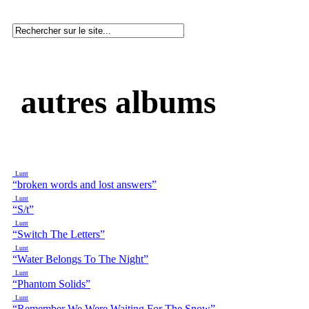
autres albums
Lunt
“broken words and lost answers”
Lunt
“S/t”
Lunt
“Switch The Letters”
Lunt
“Water Belongs To The Night”
Lunt
“Phantom Solids”
Lunt
“Remember We Were Waiting For The Snow”