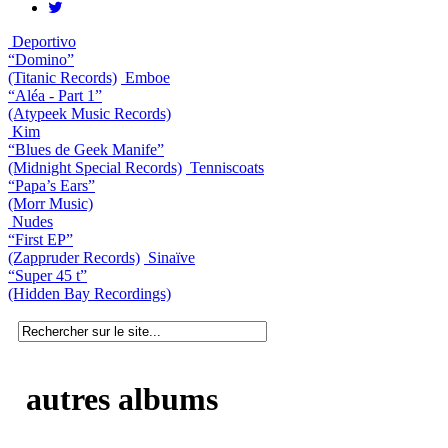
Deportivo
“Domino”
(Titanic Records)
Emboe
“Aléa - Part 1”
(Atypeek Music Records)
Kim
“Blues de Geek Manife”
(Midnight Special Records)
Tenniscoats
“Papa’s Ears”
(Morr Music)
Nudes
“First EP”
(Zappruder Records)
Sinaïve
“Super 45 t”
(Hidden Bay Recordings)
autres albums