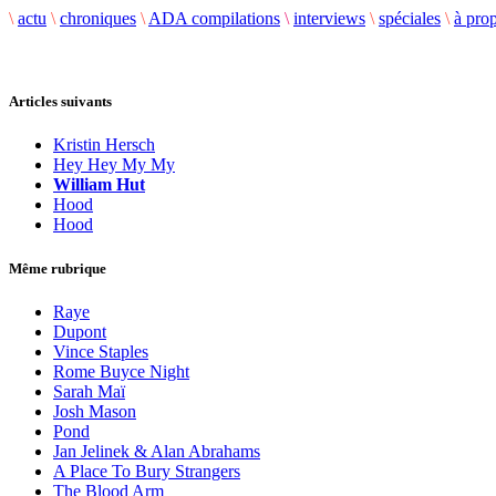
\
actu
\
chroniques
\
ADA compilations
\
interviews
\
spéciales
\
à pro
Articles suivants
Kristin Hersch
Hey Hey My My
William Hut
Hood
Hood
Même rubrique
Raye
Dupont
Vince Staples
Rome Buyce Night
Sarah Maï
Josh Mason
Pond
Jan Jelinek & Alan Abrahams
A Place To Bury Strangers
The Blood Arm