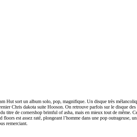
am Hut sort un album solo, pop, magnifique. Un disque très mélancolique
renier Chris dakota suite Hooson. On retrouve parfois sur le disque d
 titre de cornershop brimful of asha, mais en mieux tout de même. Cep
d floors est assez raté, plongeant l’homme dans une pop outrageuse, un t
ous remerciant.