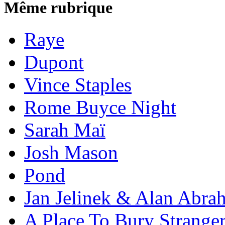
Même rubrique
Raye
Dupont
Vince Staples
Rome Buyce Night
Sarah Maï
Josh Mason
Pond
Jan Jelinek & Alan Abra
A Place To Bury Strange