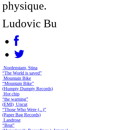
physique.
Ludovic Bu
Nordenstam, Stina
“The World is saved”
Mountain Bike
“Mountain Bike”
(Humpty Dumpty Records)
Hot chip
“the warning”
(EMI)
Uncut
“Those Who Were (...)”
(Paper Bag Records)
Landrose
“Brut”