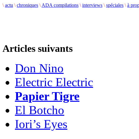
\
actu
\
chroniques
\
ADA compilations
\
interviews
\
spéciales
\
à pro
Articles suivants
Don Nino
Electric Electric
Papier Tigre
El Botcho
Iori’s Eyes