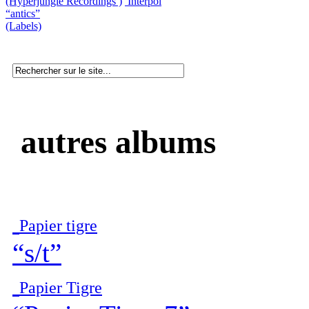
(Hyperjungle Recordings )
Interpol
“antics”
(Labels)
autres albums
Papier tigre
“s/t”
Papier Tigre