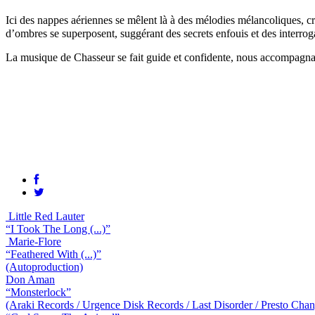
Ici des nappes aériennes se mêlent là à des mélodies mélancoliques, 
d’ombres se superposent, suggérant des secrets enfouis et des interroga
La musique de Chasseur se fait guide et confidente, nous accompagnant
Little Red Lauter
“I Took The Long (...)”
Marie-Flore
“Feathered With (...)”
(Autoproduction)
Don Aman
“Monsterlock”
(Araki Records / Urgence Disk Records / Last Disorder / Presto Cha