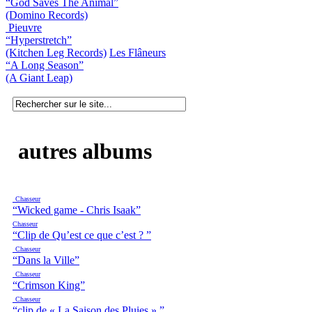
“God Saves The Animal”
(Domino Records)
Pieuvre
“Hyperstretch”
(Kitchen Leg Records)
Les Flâneurs
“A Long Season”
(A Giant Leap)
autres albums
Chasseur
“Wicked game - Chris Isaak”
Chasseur
“Clip de Qu’est ce que c’est ? ”
Chasseur
“Dans la Ville”
Chasseur
“Crimson King”
Chasseur
“clip de « La Saison des Pluies » ”