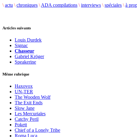
\
actu
\
chroniques
\
ADA compilations
\
interviews
\
spéciales
\
à pro
Articles suivants
Louis Durdek
Signac
Chasseur
Gabriel Kröger
Speakerine
Même rubrique
Haxovox
UN-TER
The Wooden Wolf
The Exit Ends
Slow Jane
Les Mercuriales
Catchy Peril
Pokett
Chief of a Lonely Tribe
Roma Luca