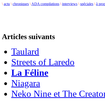
\
actu
\
chroniques
\
ADA compilations
\
interviews
\
spéciales
\
à pro
Articles suivants
Taulard
Streets of Laredo
La Féline
Niagara
Neko Nine et The Creato