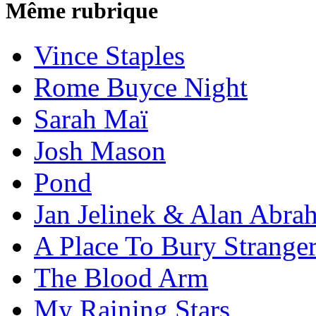
Même rubrique
Vince Staples
Rome Buyce Night
Sarah Maï
Josh Mason
Pond
Jan Jelinek & Alan Abra
A Place To Bury Strange
The Blood Arm
My Raining Stars