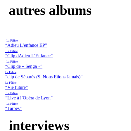
autres albums
La Féline
“Adieu L’enfance EP”
La Féline
“Clip dAdieu L’Enfance”
La Féline
“Clip de « Senga »”
La Féline
“clip de Séparés (Si Nous Etions Jamais)”
La Féline
“Vie future”
La Féline
“Live à l’Opéra de Lyon”
La Féline
“Tarbes”
interviews