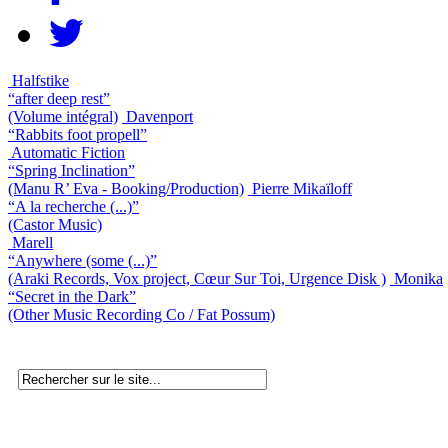
Halfstike
“after deep rest”
(Volume intégral)
Davenport
“Rabbits foot propell”
Automatic Fiction
“Spring Inclination”
(Manu R’ Eva - Booking/Production)
Pierre Mikaïloff
“A la recherche (...)”
(Castor Music)
Marell
“Anywhere (some (...)”
(Araki Records, Vox project, Cœur Sur Toi, Urgence Disk )
Monika
“Secret in the Dark”
(Other Music Recording Co / Fat Possum)