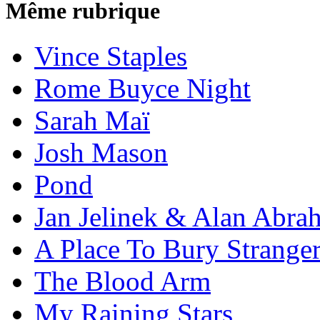
Même rubrique
Vince Staples
Rome Buyce Night
Sarah Maï
Josh Mason
Pond
Jan Jelinek & Alan Abra
A Place To Bury Strange
The Blood Arm
My Raining Stars