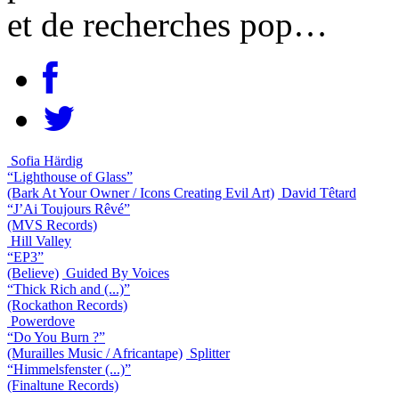
et de recherches pop…
Sofia Härdig
“Lighthouse of Glass”
(Bark At Your Owner / Icons Creating Evil Art)
David Têtard
“J’Ai Toujours Rêvé”
(MVS Records)
Hill Valley
“EP3”
(Believe)
Guided By Voices
“Thick Rich and (...)”
(Rockathon Records)
Powerdove
“Do You Burn ?”
(Murailles Music / Africantape)
Splitter
“Himmelsfenster (...)”
(Finaltune Records)