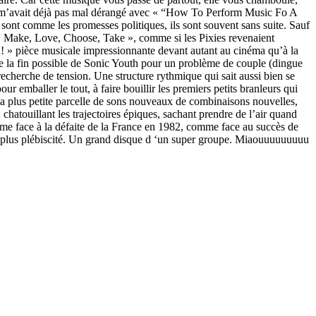
rnel m’avait déjà pas mal dérangé avec « “How To Perform Music Fo A
s sont comme les promesses politiques, ils sont souvent sans suite. Sauf
 « Make, Love, Choose, Take », comme si les Pixies revenaient
k ! » pièce musicale impressionnante devant autant au cinéma qu’à la
nce la fin possible de Sonic Youth pour un problème de couple (dingue
echerche de tension. Une structure rythmique qui sait aussi bien se
 emballer le tout, à faire bouillir les premiers petits branleurs qui
 la plus petite parcelle de sons nouveaux de combinaisons nouvelles,
chatouillant les trajectoires épiques, sachant prendre de l’air quand
comme face à la défaite de la France en 1982, comme face au succès de
as plus plébiscité. Un grand disque d ‘un super groupe. Miaouuuuuuuuu