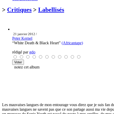
>
Critiques
>
Labellisés
21 janvier 2012 /
Peter Kernel
“White Death & Black Heart”
(Africantape)
rédigé par
gdo
notez cet album
Les mauvaises langues de mon entourage vous direz que je suis fan du d
mauvaises langues ne savent pas que ce son partage aussi ma vie depui
un morceau de Sonic Youth est passé du poste à mes oreilles, de mes 