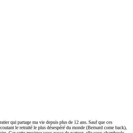
ratier qui partage ma vie depuis plus de 12 ans. Sauf que ces
écoutant le retraité le plus désespéré du monde (Bernard come back),
aire. Car cette musique vous passe de partout, elle vous chamboule,