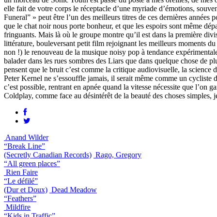
elle fait de votre corps le réceptacle d’une myriade d’émotions, souv
Funeral” » peut être l’un des meilleurs titres de ces dernières années 
que le chat noir nous porte bonheur, et que les espoirs sont même dé
fringuants. Mais là où le groupe montre qu’il est dans la première div
littérature, bouleversant petit film rejoignant les meilleurs moments 
non !) le renouveau de la musique noisy pop à tendance expérimentale. 
balader dans les rues sombres des Liars que dans quelque chose de plus 
pensent que le bruit c’est comme la critique audiovisuelle, la science
Peter Kernel ne s’essouffle jamais, il serait même comme un cycliste dé
c’est possible, rentrant en apnée quand la vitesse nécessite que l’on 
Coldplay, comme face au désintérêt de la beauté des choses simples, j
Anand Wilder
“Break Line”
(Secretly Canadian Records)
Rago, Gregory
“All green places”
Rien Faire
“Le défilé”
(Dur et Doux)
Dead Meadow
“Feathers”
Mildfire
“Kids in Traffic”