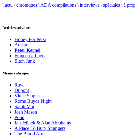
\
actu
\
chroniques
\
ADA compilations
\
interviews
\
spéciales
\
à pro
Articles suivants
Honey For Petzi
Aucan
Peter Kernel
Francesca Lago
Elton Junk
Même rubrique
Raye
Dupont
Vince Staples
Rome Buyce Night
Sarah Maï
Josh Mason
Pond
Jan Jelinek & Alan Abrahams
A Place To Bury Strangers
The Blood Arm