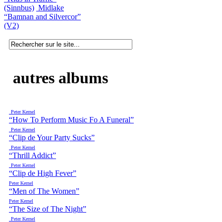
(Sinnbus)
Midlake
“Bamnan and Silvercor”
(V2)
autres albums
Peter Kernel
“How To Perform Music Fo A Funeral”
Peter Kernel
“Clip de Your Party Sucks”
Peter Kernel
“Thrill Addict”
Peter Kernel
“Clip de High Fever”
Peter Kernel
“Men of The Women”
Peter Kernel
“The Size of The Night”
Peter Kernel