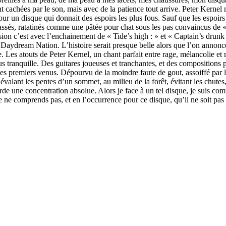
ent cachées par le son, mais avec de la patience tout arrive. Peter Ke
pour un disque qui donnait des espoirs les plus fous. Sauf que les espoir
passés, ratatinés comme une pâtée pour chat sous les pas convaincus de
ision c’est avec l’enchainement de « Tide’s high : » et « Captain’s drun
du Daydream Nation. L’histoire serait presque belle alors que l’on anno
Les atouts de Peter Kernel, un chant parfait entre rage, mélancolie et r
tranquille. Des guitares joueuses et tranchantes, et des compositions pour
 des premiers venus. Dépourvu de la moindre faute de gout, assoiffé par
valant les pentes d’un sommet, au milieu de la forêt, évitant les chutes, 
garde une concentration absolue. Alors je face à un tel disque, je suis 
e ne comprends pas, et en l’occurrence pour ce disque, qu’il ne soit p