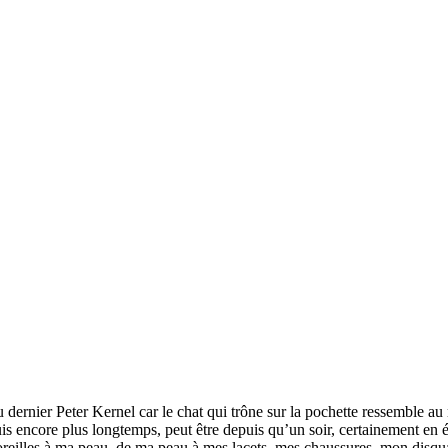
ernier Peter Kernel car le chat qui trône sur la pochette ressemble au 
s encore plus longtemps, peut être depuis qu’un soir, certainement en 
oreilles à ma peau, de ma peau à mes lacets, mes chaussures, mon disqu