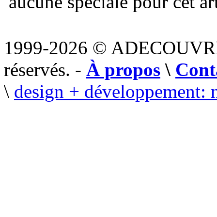
aucune spéciale pour cet art
1999-2026 © ADECOUVR
réservés. -
À propos
\
Cont
\
design + développement: 