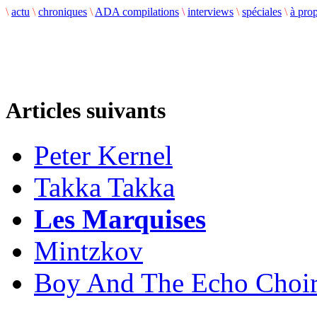
\
actu
\
chroniques
\
ADA compilations
\
interviews
\
spéciales
\
à pro
Articles suivants
Peter Kernel
Takka Takka
Les Marquises
Mintzkov
Boy And The Echo Choi