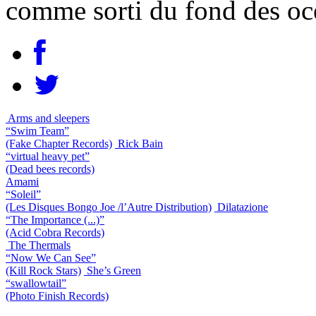
comme sorti du fond des oc
Arms and sleepers
“Swim Team”
(Fake Chapter Records)
Rick Bain
“virtual heavy pet”
(Dead bees records)
Amami
“Soleil”
(Les Disques Bongo Joe /l’Autre Distribution)
Dilatazione
“The Importance (...)”
(Acid Cobra Records)
The Thermals
“Now We Can See”
(Kill Rock Stars)
She’s Green
“swallowtail”
(Photo Finish Records)