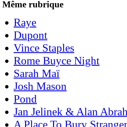
Même rubrique
Raye
Dupont
Vince Staples
Rome Buyce Night
Sarah Maï
Josh Mason
Pond
Jan Jelinek & Alan Abra
A Place To Bury Strange