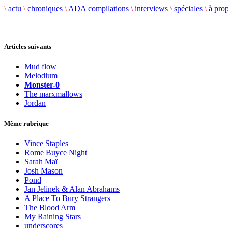
\
actu
\
chroniques
\
ADA compilations
\
interviews
\
spéciales
\
à pro
Articles suivants
Mud flow
Melodium
Monster-0
The marxmallows
Jordan
Même rubrique
Vince Staples
Rome Buyce Night
Sarah Maï
Josh Mason
Pond
Jan Jelinek & Alan Abrahams
A Place To Bury Strangers
The Blood Arm
My Raining Stars
underscores