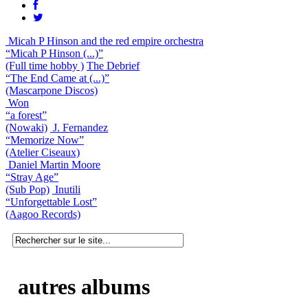
Micah P Hinson and the red empire orchestra
“Micah P Hinson (...)”
(Full time hobby )
The Debrief
“The End Came at (...)”
(Mascarpone Discos)
Won
“a forest”
(Nowaki)
J. Fernandez
“Memorize Now”
(Atelier Ciseaux)
Daniel Martin Moore
“Stray Age”
(Sub Pop)
Inutili
“Unforgettable Lost”
(Aagoo Records)
autres albums