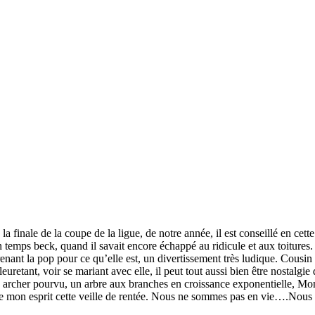
 finale de la coupe de la ligue, de notre année, il est conseillé en cette
n temps beck, quand il savait encore échappé au ridicule et aux toiture
renant la pop pour ce qu’elle est, un divertissement très ludique. Cousi
retant, voir se mariant avec elle, il peut tout aussi bien être nostalgie 
archer pourvu, un arbre aux branches en croissance exponentielle, Monste
de mon esprit cette veille de rentée. Nous ne sommes pas en vie….Nou