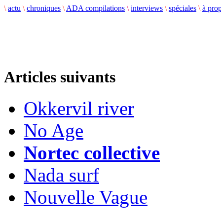
\
actu
\
chroniques
\
ADA compilations
\
interviews
\
spéciales
\
à pro
Articles suivants
Okkervil river
No Age
Nortec collective
Nada surf
Nouvelle Vague