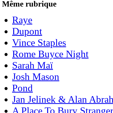
Même rubrique
Raye
Dupont
Vince Staples
Rome Buyce Night
Sarah Maï
Josh Mason
Pond
Jan Jelinek & Alan Abra
A Place To Bury Strange