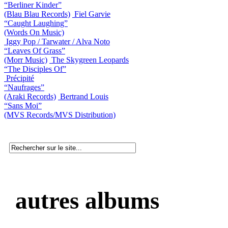
“Berliner Kinder”
(Blau Blau Records)
Fiel Garvie
“Caught Laughing”
(Words On Music)
Iggy Pop / Tarwater / Alva Noto
“Leaves Of Grass”
(Morr Music)
The Skygreen Leopards
“The Disciples Of”
Précipité
“Naufrages”
(Araki Records)
Bertrand Louis
“Sans Moi”
(MVS Records/MVS Distribution)
autres albums