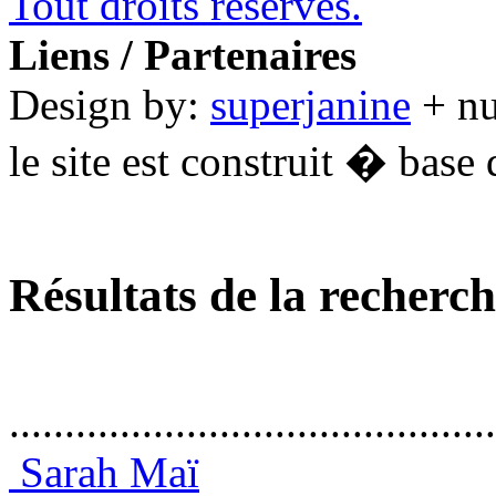
Tout droits réservés.
Liens / Partenaires
Design by:
superjanine
+ n
le site est construit � base 
Résultats de la recherc
............................................
Sarah Maï