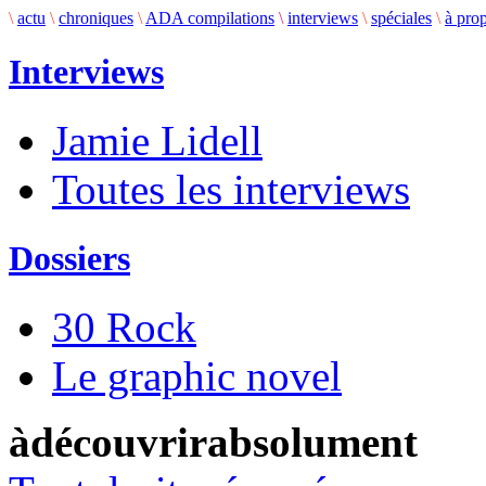
\
actu
\
chroniques
\
ADA compilations
\
interviews
\
spéciales
\
à pro
Interviews
Jamie Lidell
Toutes les interviews
Dossiers
30 Rock
Le graphic novel
àdécouvrirabsolument