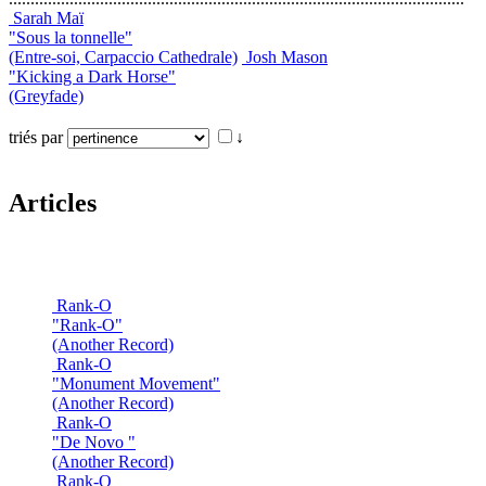
Sarah Maï
"Sous la tonnelle"
(Entre-soi, Carpaccio Cathedrale)
Josh Mason
"Kicking a Dark Horse"
(Greyfade)
triés par
↓
Articles
Rank-O
"Rank-O"
(Another Record)
Rank-O
"Monument Movement"
(Another Record)
Rank-O
"De Novo "
(Another Record)
Rank-O