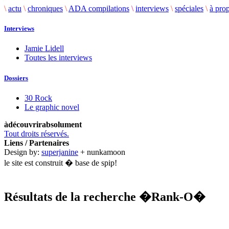
\
actu
\
chroniques
\
ADA compilations
\
interviews
\
spéciales
\
à pro
Interviews
Jamie Lidell
Toutes les interviews
Dossiers
30 Rock
Le graphic novel
àdécouvrirabsolument
Tout droits réservés.
Liens / Partenaires
Design by:
superjanine
+ nunkamoon
le site est construit � base de spip!
Résultats de la recherche
�Rank-O�
.........................................................................................................