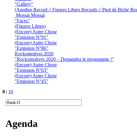
"Gallery"
(Another Record // Figures Libres Records // Pied de Biche Re
Mossaï Mossaï
"Faces"
(Figures Libres)
(Encore) Autre Chose
"Emission N°91"
(Encore) Autre Chose
"Emission N°86"
Rockomotives 2020
"Rockomotives 2020 – Demandez le programme !"
(Encore) Autre Chose
"Emission N°63"
(Encore) Autre Chose
"Emission N°45"
0
|
10
Agenda