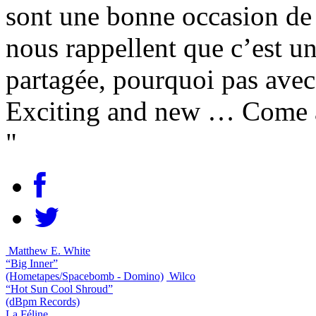
sont une bonne occasion de s
nous rappellent que c’est un
partagée, pourquoi pas avec
Exciting and new … Come a
"
Matthew E. White
“Big Inner”
(Hometapes/Spacebomb - Domino)
Wilco
“Hot Sun Cool Shroud”
(dBpm Records)
La Féline