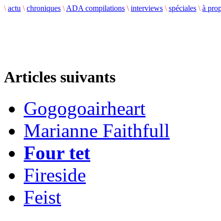
\
actu
\
chroniques
\
ADA compilations
\
interviews
\
spéciales
\
à pro
Articles suivants
Gogogoairheart
Marianne Faithfull
Four tet
Fireside
Feist