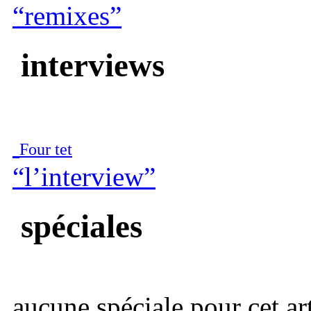
“remixes”
interviews
Four tet
“l’interview”
spéciales
aucune spéciale pour cet art