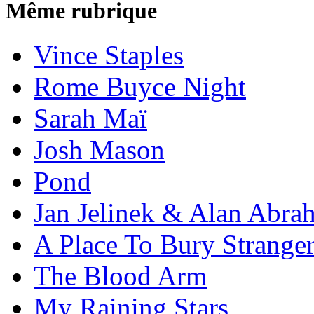
Même rubrique
Vince Staples
Rome Buyce Night
Sarah Maï
Josh Mason
Pond
Jan Jelinek & Alan Abra
A Place To Bury Strange
The Blood Arm
My Raining Stars