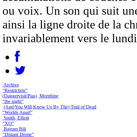
ou voix. Un son qui suit un
ainsi la ligne droite de la 
invariablement vers le lundi
Archive
“Restriction”
(Dangervisit/Pias)
Morphine
“the night”
(And You Will Know Us By The) Trail of Dead
“Worlds Apart”
Smith, Elliott
“XO”
Bajram Bili
“Distant Drone”