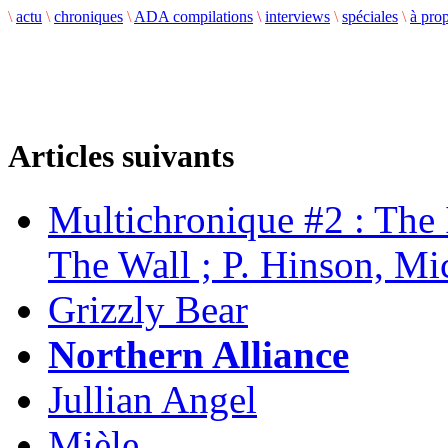
\
actu
\
chroniques
\
ADA compilations
\
interviews
\
spéciales
\
à pro
Articles suivants
Multichronique #2 : The
The Wall ; P. Hinson, Mi
Grizzly Bear
Northern Alliance
Jullian Angel
Mièle