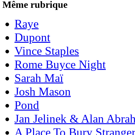
Même rubrique
Raye
Dupont
Vince Staples
Rome Buyce Night
Sarah Maï
Josh Mason
Pond
Jan Jelinek & Alan Abra
A Place To Bury Strange