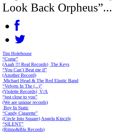
Look Back Orpheus”...
Tim Holehouse
“Come”
(Aaah !!! Real Records)
The Keys
“You Can’t Beat me if”
(Another Record)
Michael Head & The Red Elastic Band
“Velvets In The (...)”
(Violette Records)
V/A
“just close to you”
(We are unique records)
Boy In Static
“Candy Cigarette”
(Circle Into Square)
Angela Kinczly
“SILENT”
(Ritmo&Blu Records)