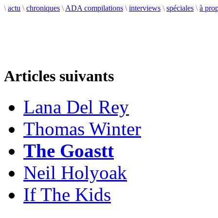
\
actu
\
chroniques
\
ADA compilations
\
interviews
\
spéciales
\
à pro
Articles suivants
Lana Del Rey
Thomas Winter
The Goastt
Neil Holyoak
If The Kids