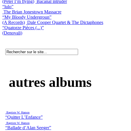
(Peter I’m flying)
Bacanal intruder
“lulo”
The Brian Jonestown Massacre
“My Bloody Undergroun”
(A Records)
Dale Cooper Quartet & The Dictaphones
“Quatorze Pièces (...)”
(Denovali)
autres albums
Baptiste W. Hamon
“Quitter L’Enfance”
Baptiste W. Hamon
“Ballade d’Alan Seeger”