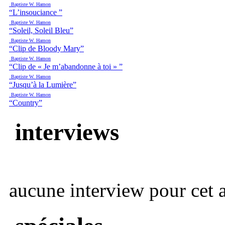
Baptiste W. Hamon
“L’insouciance ”
Baptiste W. Hamon
“Soleil, Soleil Bleu”
Baptiste W. Hamon
“Clip de Bloody Mary”
Baptiste W. Hamon
“Clip de « Je m’abandonne à toi » ”
Baptiste W. Hamon
“Jusqu’à la Lumière”
Baptiste W. Hamon
“Country”
interviews
aucune interview pour cet ar