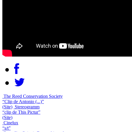
The Reed Conservation Society
“Clip de Antonio (...)”
(Site)
Stereogramm
“clip de This Pictur”
(Site)
Cinelux
“s/t”