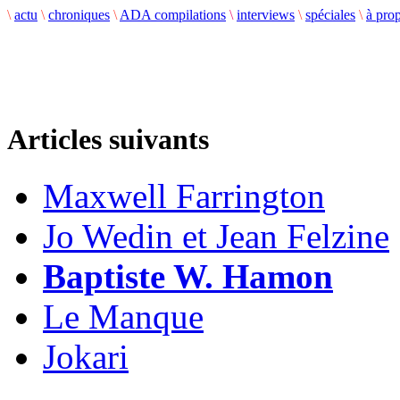
\
actu
\
chroniques
\
ADA compilations
\
interviews
\
spéciales
\
à pro
Articles suivants
Maxwell Farrington
Jo Wedin et Jean Felzine
Baptiste W. Hamon
Le Manque
Jokari