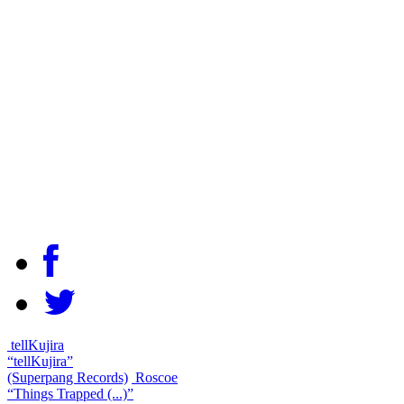
tellKujira
“tellKujira”
(Superpang Records)
Roscoe
“Things Trapped (...)”