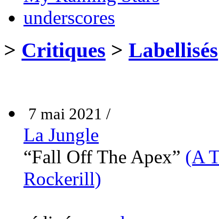
underscores
>
Critiques
>
Labellisés
7 mai 2021 /
La Jungle
“Fall Off The Apex”
(A T
Rockerill)