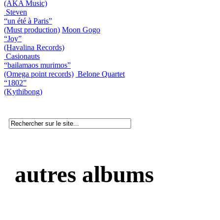
(AKA Music)
Steven
“un été à Paris”
(Must production)
Moon Gogo
“Joy”
(Havalina Records)
Casionauts
“bailamaos murimos”
(Omega point records)
Belone Quartet
“1802”
(Kythibong)
autres albums