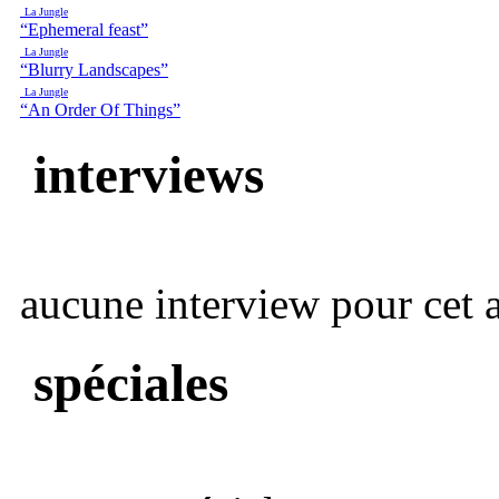
La Jungle
“Ephemeral feast”
La Jungle
“Blurry Landscapes”
La Jungle
“An Order Of Things”
interviews
aucune interview pour cet ar
spéciales