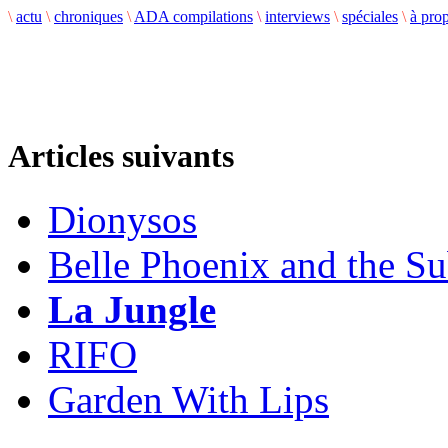
\
actu
\
chroniques
\
ADA compilations
\
interviews
\
spéciales
\
à pro
Articles suivants
Dionysos
Belle Phoenix and the Su
La Jungle
RIFO
Garden With Lips