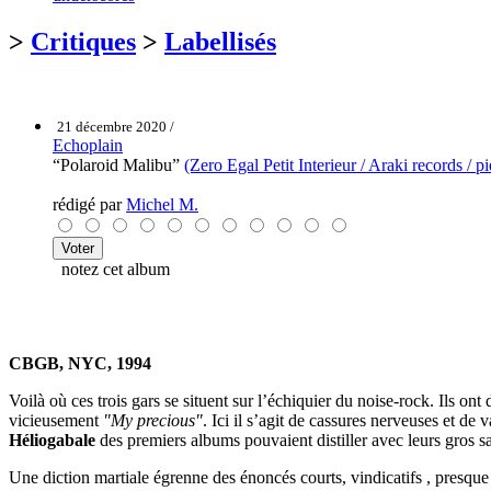
>
Critiques
>
Labellisés
21 décembre 2020 /
Echoplain
“Polaroid Malibu”
(Zero Egal Petit Interieur / Araki records / p
rédigé par
Michel M.
notez cet album
CBGB, NYC, 1994
Voilà où ces trois gars se situent sur l’échiquier du noise-rock. Ils ont
vicieusement
"My precious"
. Ici il s’agit de cassures nerveuses et d
Héliogabale
des premiers albums pouvaient distiller avec leurs gros s
Une diction martiale égrenne des énoncés courts, vindicatifs , presque 