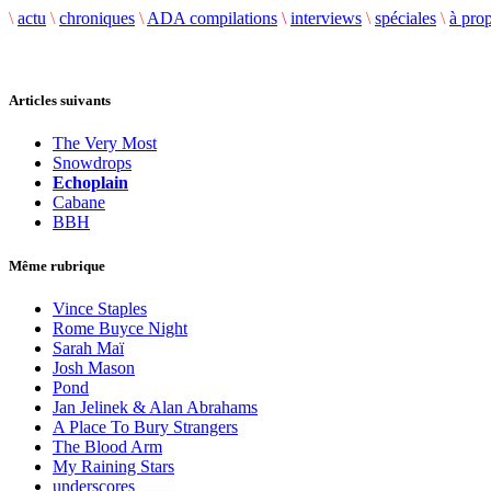
\
actu
\
chroniques
\
ADA compilations
\
interviews
\
spéciales
\
à pro
Articles suivants
The Very Most
Snowdrops
Echoplain
Cabane
BBH
Même rubrique
Vince Staples
Rome Buyce Night
Sarah Maï
Josh Mason
Pond
Jan Jelinek & Alan Abrahams
A Place To Bury Strangers
The Blood Arm
My Raining Stars
underscores