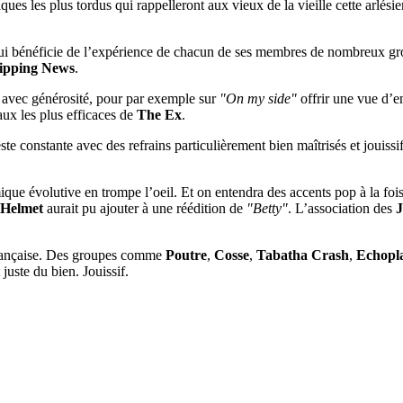
iques les plus tordus qui rappelleront aux vieux de la vieille cette arlés
ui bénéficie de l’expérience de chacun de ses membres de nombreux gro
ipping News
.
le avec générosité, pour par exemple sur
"On my side"
offrir une vue d’e
ux les plus efficaces de
The Ex
.
este constante avec des refrains particulièrement bien maîtrisés et jouissif
ique évolutive en trompe l’oeil. Et on entendra des accents pop à la fois
Helmet
aurait pu ajouter à une réédition de
"Betty"
. L’association des
J
e française. Des groupes comme
Poutre
,
Cosse
,
Tabatha Crash
,
Echopl
 juste du bien. Jouissif.