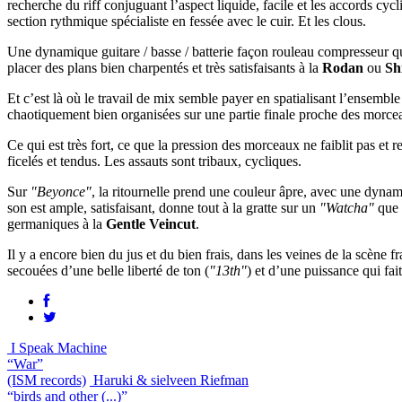
recherche du riff conjuguant l’aspect liquide, facile et les accords cycl
section rythmique spécialiste en fessée avec le cuir. Et les clous.
Une dynamique guitare / basse / batterie façon rouleau compresseur q
placer des plans bien charpentés et très satisfaisants à la
Rodan
ou
Sh
Et c’est là où le travail de mix semble payer en spatialisant l’ensemb
chaotiquement bien organisées sur une partie finale proche des morcea
Ce qui est très fort, ce que la pression des morceaux ne faiblit pas et r
ficelés et tendus. Les assauts sont tribaux, cycliques.
Sur
"Beyonce"
, la ritournelle prend une couleur âpre, avec une dynam
son est ample, satisfaisant, donne tout à la gratte sur un
"Watcha"
que
germaniques à la
Gentle Veincut
.
Il y a encore bien du jus et du bien frais, dans les veines de la scèn
secouées d’une belle liberté de ton (
"13th"
) et d’une puissance qui fait
I Speak Machine
“War”
(ISM records)
Haruki & sielveen Riefman
“birds and other (...)”