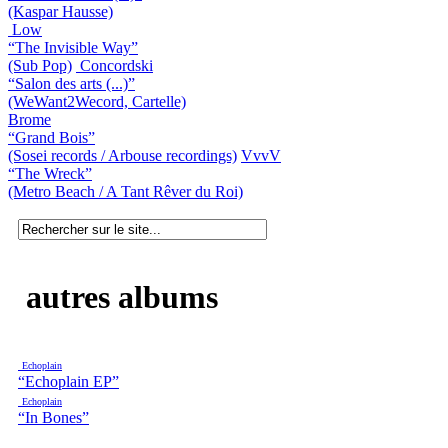
(Kaspar Hausse)
Low
“The Invisible Way”
(Sub Pop)
Concordski
“Salon des arts (...)”
(WeWant2Wecord, Cartelle)
Brome
“Grand Bois”
(Sosei records / Arbouse recordings)
VvvV
“The Wreck”
(Metro Beach / A Tant Rêver du Roi)
autres albums
Echoplain
“Echoplain EP”
Echoplain
“In Bones”