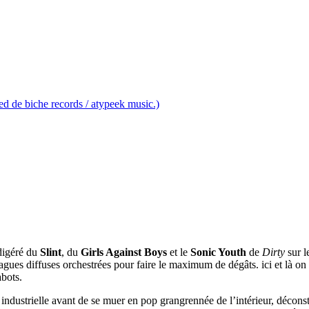
ied de biche records / atypeek music.)
 digéré du
Slint
, du
Girls Against Boys
et le
Sonic Youth
de
Dirty
sur l
e vagues diffuses orchestrées pour faire le maximum de dégâts. ici et l
abots.
industrielle avant de se muer en pop grangrennée de l’intérieur, déconstr