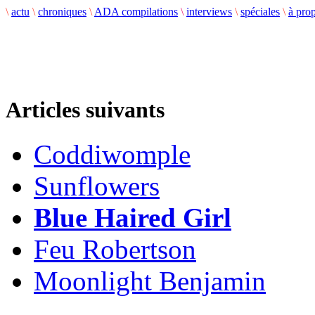
\
actu
\
chroniques
\
ADA compilations
\
interviews
\
spéciales
\
à pro
Articles suivants
Coddiwomple
Sunflowers
Blue Haired Girl
Feu Robertson
Moonlight Benjamin