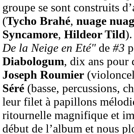
groupe se sont construits d
(
Tycho Brahé
,
nuage nuag
Syncamore
,
Hildeor Tild
)
De la Neige en Eté"
de
#3
p
Diabologum
, dix ans pour
Joseph Roumier
(violoncel
Séré
(basse, percussions, ch
leur filet à papillons mélod
ritournelle magnifique et im
début de l’album et nous pl