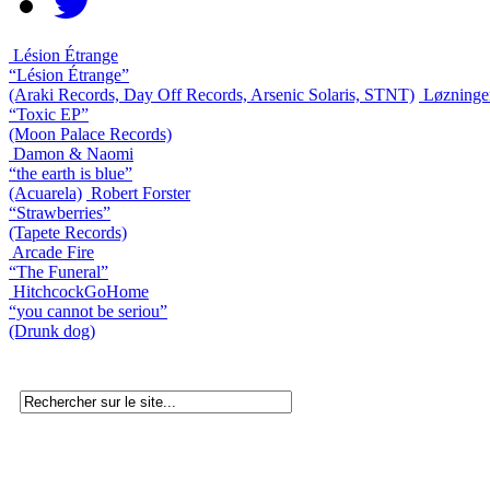
Lésion Étrange
“Lésion Étrange”
(Araki Records, Day Off Records, Arsenic Solaris, STNT)
Løzninge
“Toxic EP”
(Moon Palace Records)
Damon & Naomi
“the earth is blue”
(Acuarela)
Robert Forster
“Strawberries”
(Tapete Records)
Arcade Fire
“The Funeral”
HitchcockGoHome
“you cannot be seriou”
(Drunk dog)