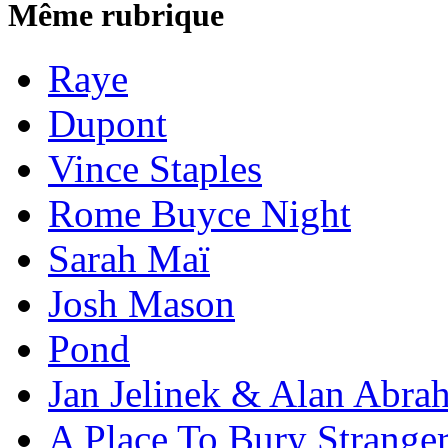
Même rubrique
Raye
Dupont
Vince Staples
Rome Buyce Night
Sarah Maï
Josh Mason
Pond
Jan Jelinek & Alan Abra
A Place To Bury Strange