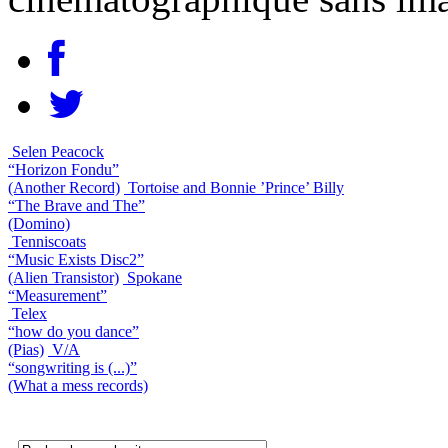
Selen Peacock
“Horizon Fondu”
(Another Record)
Tortoise and Bonnie ’Prince’ Billy
“The Brave and The”
(Domino)
Tenniscoats
“Music Exists Disc2”
(Alien Transistor)
Spokane
“Measurement”
Telex
“how do you dance”
(Pias)
V/A
“songwriting is (...)”
(What a mess records)