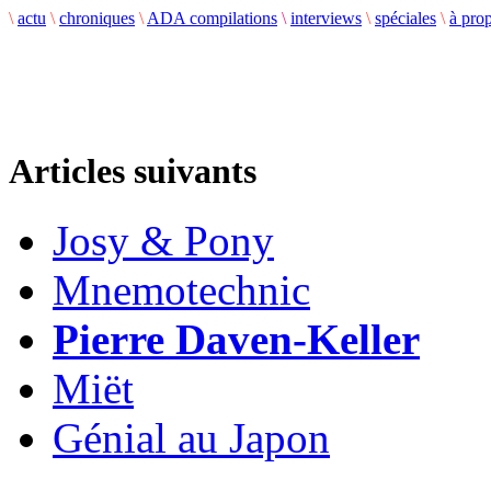
\
actu
\
chroniques
\
ADA compilations
\
interviews
\
spéciales
\
à pro
Articles suivants
Josy & Pony
Mnemotechnic
Pierre Daven-Keller
Miët
Génial au Japon