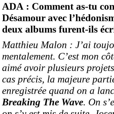
ADA : Comment as-tu conci
Désamour avec l’hédonis
deux albums furent-ils écr
Matthieu Malon : J’ai touj
mentalement. C’est mon côté
aimé avoir plusieurs proje
cas précis, la majeure parti
enregistrée quand on a lanc
Breaking The Wave
. On s’
on s’y est mis de suite, Jo