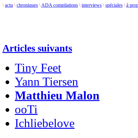
\
actu
\
chroniques
\
ADA compilations
\
interviews
\
spéciales
\
à pro
Articles suivants
Tiny Feet
Yann Tiersen
Matthieu Malon
ooTi
Ichliebelove