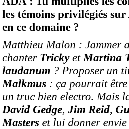
ADA : Tu multiplies les c
les témoins privilégiés su
en ce domaine ?
Matthieu Malon : Jammer 
chanter
Tricky
et
Martina T
laudanum
? Proposer un ti
Malkmus
: ça pourrait être
un truc bien electro. Mais la
David Gedge
,
Jim Reid
,
Gu
Masters
et lui donner envie