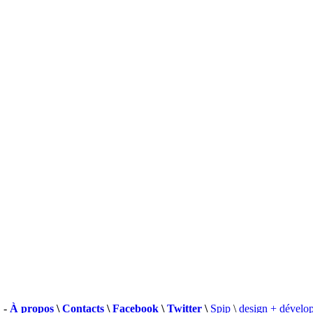
 -
À propos
\
Contacts
\
Facebook
\
Twitter
\
Spip
\
design + dévelo