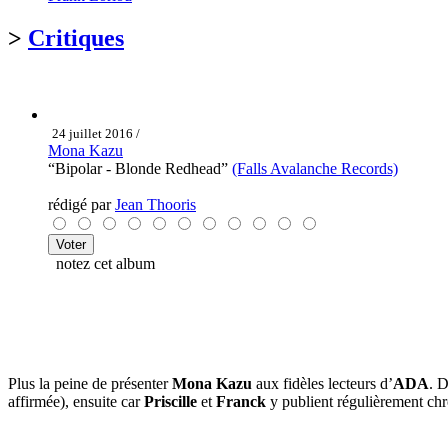
>
Critiques
24 juillet 2016 /
Mona Kazu
“Bipolar - Blonde Redhead”
(Falls Avalanche Records)
rédigé par
Jean Thooris
notez cet album
Plus la peine de présenter
Mona Kazu
aux fidèles lecteurs d’
ADA
. D
affirmée), ensuite car
Priscille
et
Franck
y publient régulièrement ch