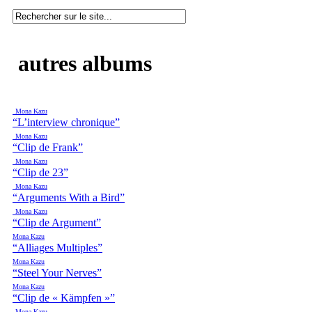
autres albums
Mona Kazu
“L’interview chronique”
Mona Kazu
“Clip de Frank”
Mona Kazu
“Clip de 23”
Mona Kazu
“Arguments With a Bird”
Mona Kazu
“Clip de Argument”
Mona Kazu
“Alliages Multiples”
Mona Kazu
“Steel Your Nerves”
Mona Kazu
“Clip de « Kämpfen »”
Mona Kazu