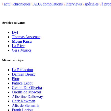
\
actu
\
chroniques
\
ADA compilations
\
interviews
\
spéciales
\
à pro
Articles suivants
Dyl
Thomas Aussenac
Mona Kazu
La Rive
Gu s Musics
Même rubrique
La Rédaction
Damien Breux
Piotr
Patrice Lecot
Gerald De Oliveira
Oreille de Moscou
Albertine Dalloway
Gary Newman
Alix de Stermaria
Frank Loriou