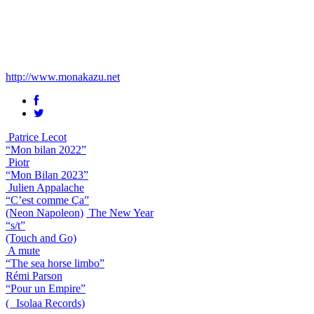
http://www.monakazu.net
Patrice Lecot
“Mon bilan 2022”
Piotr
“Mon Bilan 2023”
Julien Appalache
“C’est comme Ça”
(Neon Napoleon)
The New Year
“s/t”
(Touch and Go)
A mute
“The sea horse limbo”
Rémi Parson
“Pour un Empire”
( Isolaa Records)