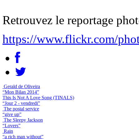
Retrouvez le reportage phot
https://www.flickr.com/ph
Gerald de Oliveira
“Mon Bilan 2014”
This Is Not A Love Song (TINALS)
“Jour 2 - vendredi”
The postal service
“give up”
The Sleepy Jackson
“Lovers”
Rain
“a rich man without”