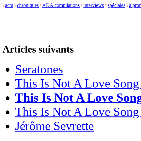
\
actu
\
chroniques
\
ADA compilations
\
interviews
\
spéciales
\
à pro
Articles suivants
Seratones
This Is Not A Love Son
This Is Not A Love So
This Is Not A Love Son
Jérôme Sevrette