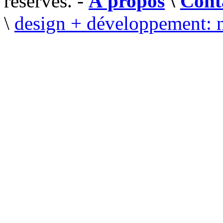
réservés. -
À propos
\
Cont
\
design + développement: 