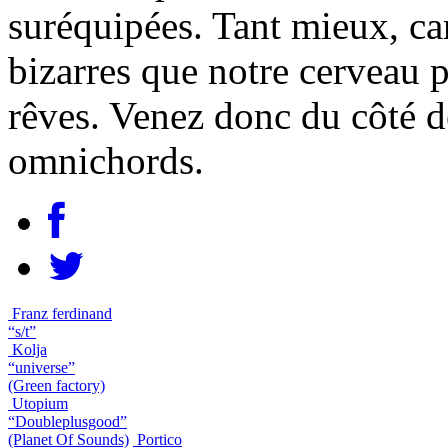
suréquipées. Tant mieux, ca
bizarres que notre cerveau p
rêves. Venez donc du côté d
omnichords.
Franz ferdinand
“s/t”
Kolja
“universe”
(Green factory)
Utopium
“Doubleplusgood”
(Planet Of Sounds)
Portico