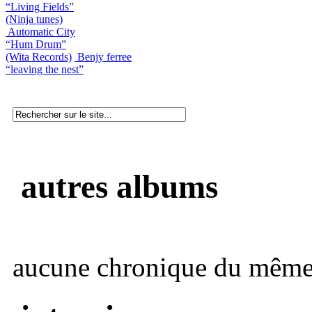
“Living Fields”
(Ninja tunes)
Automatic City
“Hum Drum”
(Wita Records)
Benjy ferree
“leaving the nest”
autres albums
aucune chronique du même 