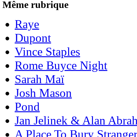
Même rubrique
Raye
Dupont
Vince Staples
Rome Buyce Night
Sarah Maï
Josh Mason
Pond
Jan Jelinek & Alan Abra
A Place To Bury Strange