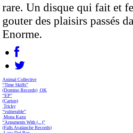
rare. Un disque qui fait et 
gouter des plaisirs passés d
Enorme.
Animal Collective
“Time Skiffs”
(Domino Records)
OK
“EP”
(Carton)
Tricky
“vulnerable”
Mona Kazu
“Arguments With (...)”
(Falls Avalanche Records)
Lana Del Rey