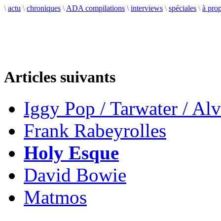
\
actu
\
chroniques
\
ADA compilations
\
interviews
\
spéciales
\
à pro
Articles suivants
Iggy Pop / Tarwater / Al
Frank Rabeyrolles
Holy Esque
David Bowie
Matmos