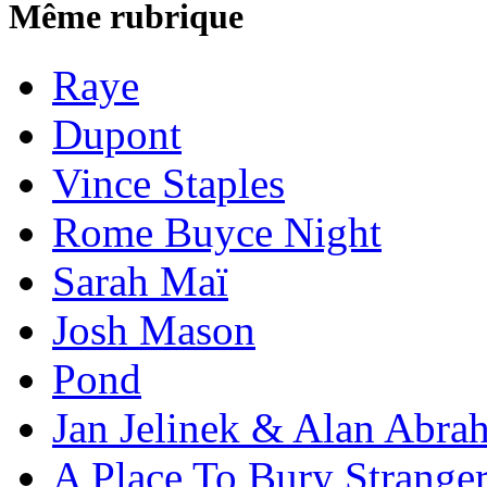
Même rubrique
Raye
Dupont
Vince Staples
Rome Buyce Night
Sarah Maï
Josh Mason
Pond
Jan Jelinek & Alan Abra
A Place To Bury Strange