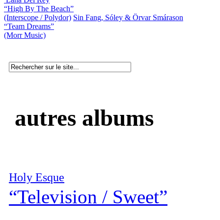
“High By The Beach”
(Interscope / Polydor)
Sin Fang, Sóley & Örvar Smárason
“Team Dreams”
(Morr Music)
autres albums
Holy Esque
“Television / Sweet”