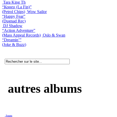
Tara King Th
“Конец (La Fin)”
(Petrol Chips)
Wow Sailor
“Happy Fear”
(Dugnad Rec)
DJ Shadow
“Action Adventure”
(Mass Appeal Records)
Oslo & Swan
“Dreamin’”
(Joke & Buzz)
autres albums
Suuns