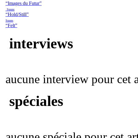
“Images du Futur”
Suuns
“Hold/Still”
Suuns
“Felt”
interviews
aucune interview pour cet ar
spéciales
aucune spéciale pour cet art