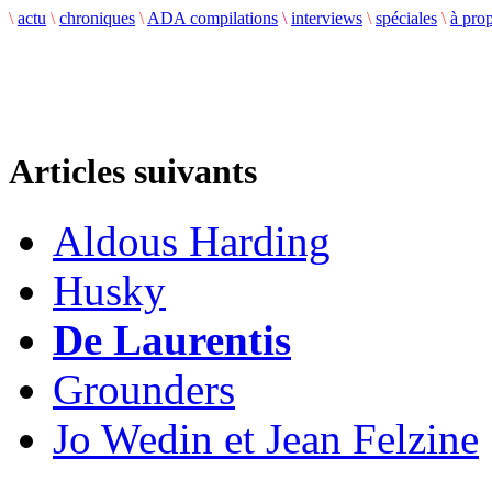
\
actu
\
chroniques
\
ADA compilations
\
interviews
\
spéciales
\
à pro
Articles suivants
Aldous Harding
Husky
De Laurentis
Grounders
Jo Wedin et Jean Felzine