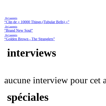
De Laurentis
“Clip de « 10000 Things (Tubular Bells) »”
De Laurentis
“Brand New Soul”
De Laurentis
“Golden Brown - The Stranglers”
interviews
aucune interview pour cet ar
spéciales