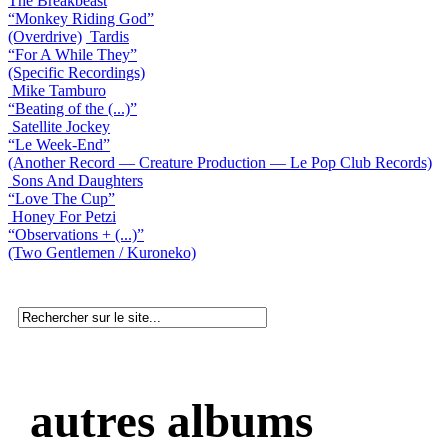
The Breakbeast
“Monkey Riding God”
(Overdrive)
Tardis
“For A While They”
(Specific Recordings)
Mike Tamburo
“Beating of the (...)”
Satellite Jockey
“Le Week-End”
(Another Record — Creature Production — Le Pop Club Records)
Sons And Daughters
“Love The Cup”
Honey For Petzi
“Observations + (...)”
(Two Gentlemen / Kuroneko)
autres albums