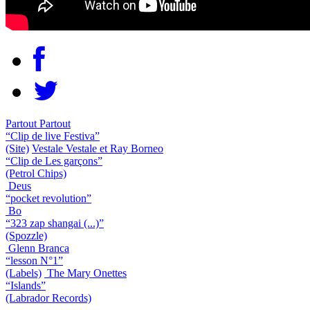
Partout Partout
“Clip de live Festiva”
(Site)
Vestale Vestale et Ray Borneo
“Clip de Les garçons”
(Petrol Chips)
Deus
“pocket revolution”
Bo
“323 zap shangai (...)”
(Spozzle)
Glenn Branca
“lesson N°1”
(Labels)
The Mary Onettes
“Islands”
(Labrador Records)