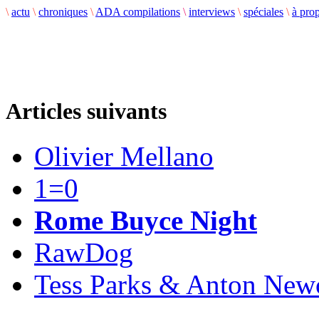
\
actu
\
chroniques
\
ADA compilations
\
interviews
\
spéciales
\
à pro
Articles suivants
Olivier Mellano
1=0
Rome Buyce Night
RawDog
Tess Parks & Anton Ne