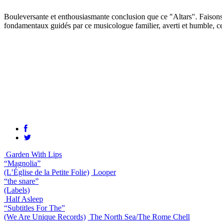
Bouleversante et enthousiasmante conclusion que ce "Altars". Faisons fi
fondamentaux guidés par ce musicologue familier, averti et humble, ce
Garden With Lips
“Magnolia”
(L’Église de la Petite Folie)
Looper
“the snare”
(Labels)
Half Asleep
“Subtitles For The”
(We Are Unique Records)
The North Sea/The Rome Chell