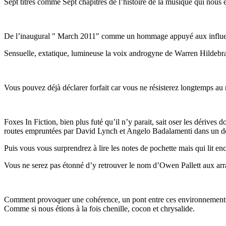
Sept titres comme Sept chapitres de l’histoire de la musique qui nous
De l’inaugural " March 2011" comme un hommage appuyé aux influents 
Sensuelle, extatique, lumineuse la voix androgyne de Warren Hildebr
Vous pouvez déjà déclarer forfait car vous ne résisterez longtemps au
Foxes In Fiction, bien plus futé qu’il n’y parait, sait oser les dér
routes empruntées par David Lynch et Angelo Badalamenti dans un do
Puis vous vous surprendrez à lire les notes de pochette mais qui lit e
Vous ne serez pas étonné d’y retrouver le nom d’Owen Pallett aux ar
Comment provoquer une cohérence, un pont entre ces environnements co
Comme si nous étions à la fois chenille, cocon et chrysalide.