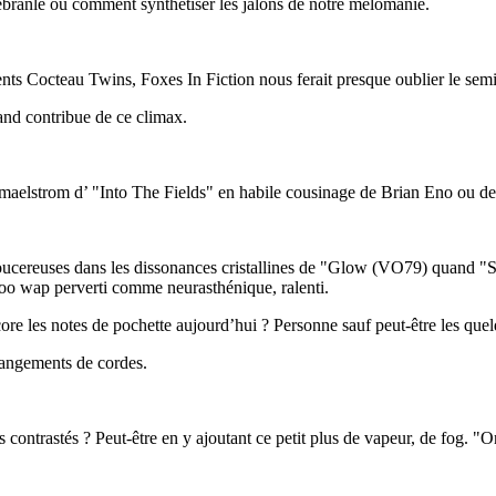
 ébranle ou comment synthétiser les jalons de notre mélomanie.
Cocteau Twins, Foxes In Fiction nous ferait presque oublier le semi-
and contribue de ce climax.
 maelstrom d’ "Into The Fields" en habile cousinage de Brian Eno ou de
ives doucereuses dans les dissonances cristallines de "Glow (VO79) qua
o wap perverti comme neurasthénique, ralenti.
ncore les notes de pochette aujourd’hui ? Personne sauf peut-être les q
rangements de cordes.
ntrastés ? Peut-être en y ajoutant ce petit plus de vapeur, de fog. "On