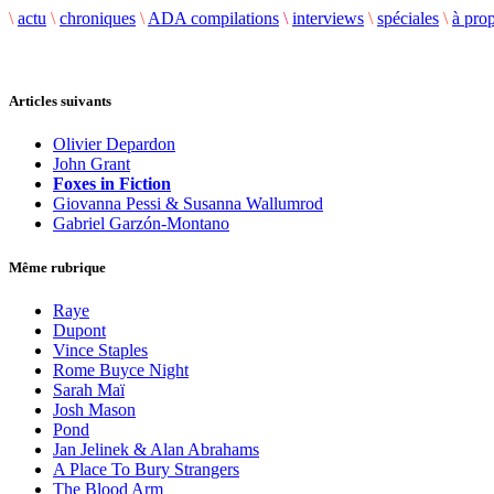
\
actu
\
chroniques
\
ADA compilations
\
interviews
\
spéciales
\
à pro
Articles suivants
Olivier Depardon
John Grant
Foxes in Fiction
Giovanna Pessi & Susanna Wallumrod
Gabriel Garzón-Montano
Même rubrique
Raye
Dupont
Vince Staples
Rome Buyce Night
Sarah Maï
Josh Mason
Pond
Jan Jelinek & Alan Abrahams
A Place To Bury Strangers
The Blood Arm