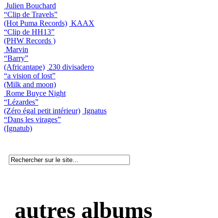
Julien Bouchard
“Clip de Travels”
(Hot Puma Records)
KAAX
“Clip de HH13”
(PHW Records )
Marvin
“Barry”
(Africantape)
230 divisadero
“a vision of lost”
(Milk and moon)
Rome Buyce Night
“Lézardes”
(Zéro égal petit intérieur)
Ignatus
“Dans les virages”
(Ignatub)
autres albums