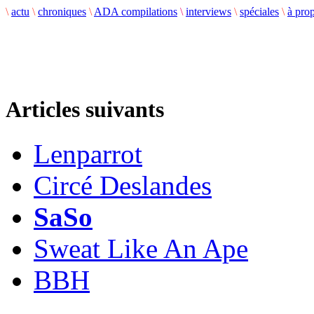
\
actu
\
chroniques
\
ADA compilations
\
interviews
\
spéciales
\
à pro
Articles suivants
Lenparrot
Circé Deslandes
SaSo
Sweat Like An Ape
BBH