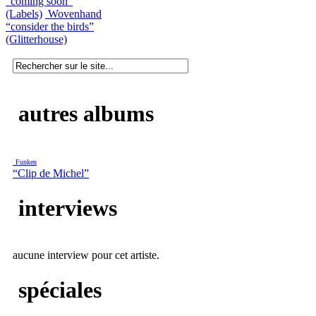
“coming soon”
(Labels)
Wovenhand
“consider the birds”
(Glitterhouse)
autres albums
Funken
“Clip de Michel”
interviews
aucune interview pour cet artiste.
spéciales