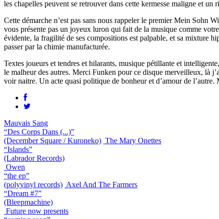
les chapelles peuvent se retrouver dans cette kermesse maligne et un r
Cette démarche n’est pas sans nous rappeler le premier Mein Sohn Will
vous présente pas un joyeux luron qui fait de la musique comme votre 
évidente, la fragilité de ses compositions est palpable, et sa mixture 
passer par la chimie manufacturée.
Textes joueurs et tendres et hilarants, musique pétillante et intellige
le malheur des autres. Merci Funken pour ce disque merveilleux, là j’ai 
voir naitre. Un acte quasi politique de bonheur et d’amou
Mauvais Sang
“Des Corps Dans (...)”
(December Square / Kuroneko)
The Mary Onettes
“Islands”
(Labrador Records)
Owen
“the ep”
(polyvinyl records)
Axel And The Farmers
“Dream #7”
(Bleepmachine)
Future now presents