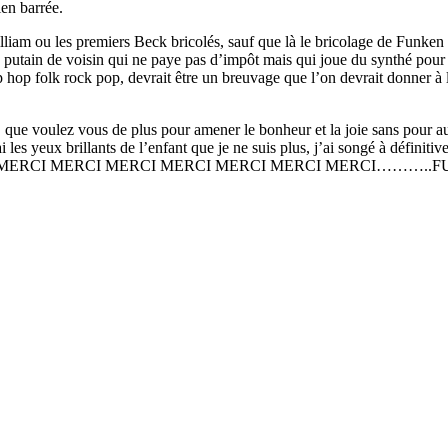
ien barrée.
iam ou les premiers Beck bricolés, sauf que là le bricolage de Funken e
putain de voisin qui ne paye pas d’impôt mais qui joue du synthé pour l
hip hop folk rock pop, devrait être un breuvage que l’on devrait donner à 
nte, que voulez vous de plus pour amener le bonheur et la joie sans pour 
les yeux brillants de l’enfant que je ne suis plus, j’ai songé à définitiv
r de l’autre. MERCI MERCI MERCI MERCI MERCI MERCI MERCI……….