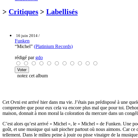
>
Critiques
>
Labellisés
16 juin 2014 /
Funken
“Michel”
(Platinium Records)
rédigé par
gdo
notez cet album
Cet Ovni est arrivé hier dans ma vie. J’étais pas prédisposé à une que
comprendre que pour eux cela va encore plus mal que pour toi. Dehors i
maison, donnait à mon moral la coloration du mercure dans un congél
C’est alors qu’est arrivé « Michel », le « Michel » de Funken. Une poc
goût, et une musique qui sait piocher partout où nous aimons. Car ce
tellement. Dans le milieu peine à jouir ou pisse vinaigre de la musiqu