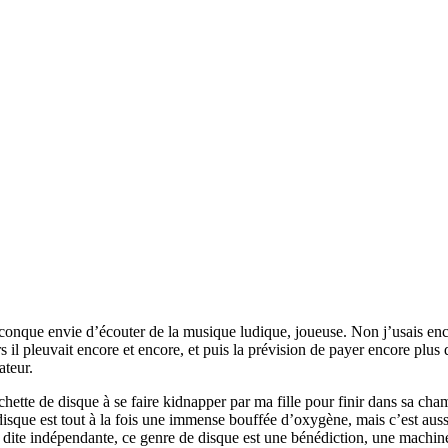
lconque envie d’écouter de la musique ludique, joueuse. Non j’usais enc
l pleuvait encore et encore, et puis la prévision de payer encore plus d
ateur.
hette de disque à se faire kidnapper par ma fille pour finir dans sa cha
 disque est tout à la fois une immense bouffée d’oxygène, mais c’est a
e dite indépendante, ce genre de disque est une bénédiction, une machin