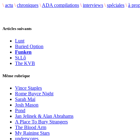
\
actu
\
chroniques
\
ADA compilations
\
interviews
\
spéciales
\
à pro
Articles suivants
Lunt
Buried Option
Funken
St.Lô
The KVB
Même rubrique
Vince Staples
Rome Buyce Night
Sarah Maï
Josh Mason
Pond
Jan Jelinek & Alan Abrahams
A Place To Bury Strangers
The Blood Arm
My Raining Stars
underscores