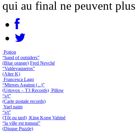
qui au final ne peuvent plus 
Potion
“band of outsiders”
(Blue orange)
Fred Nevché
“Valdevaqueros”
(Alter K)
Francesca Lago
“Mirrors Against (...)”
(Urtovox – T3 Records)
Pillow
“s/t”
(Carte postale records)
Yael naim
“s/t”
(Tôt ou tard)
King Kong Vahiné
“la ville est tranqui”
(Disque Puzzle)