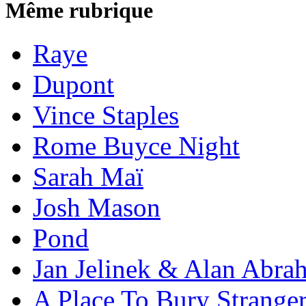
Même rubrique
Raye
Dupont
Vince Staples
Rome Buyce Night
Sarah Maï
Josh Mason
Pond
Jan Jelinek & Alan Abra
A Place To Bury Strange