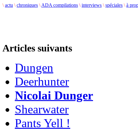
\
actu
\
chroniques
\
ADA compilations
\
interviews
\
spéciales
\
à pro
Articles suivants
Dungen
Deerhunter
Nicolai Dunger
Shearwater
Pants Yell !