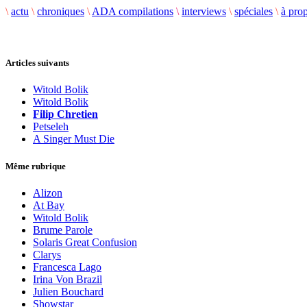
\
actu
\
chroniques
\
ADA compilations
\
interviews
\
spéciales
\
à pro
Articles suivants
Witold Bolik
Witold Bolik
Filip Chretien
Petseleh
A Singer Must Die
Même rubrique
Alizon
At Bay
Witold Bolik
Brume Parole
Solaris Great Confusion
Clarys
Francesca Lago
Irina Von Brazil
Julien Bouchard
Showstar