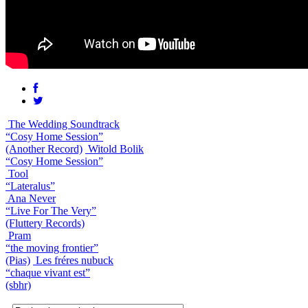
The Wedding Soundtrack
“Cosy Home Session”
(Another Record)
Witold Bolik
“Cosy Home Session”
Tool
“Lateralus”
Ana Never
“Live For The Very”
(Fluttery Records)
Pram
“the moving frontier”
(Pias)
Les fréres nubuck
“chaque vivant est”
(sbhr)