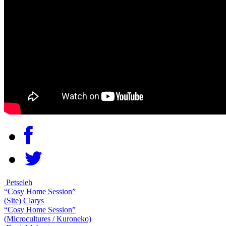
Petseleh
“Cosy Home Session”
(Site)
Clarys
“Cosy Home Session”
(Microcultures / Kuroneko)