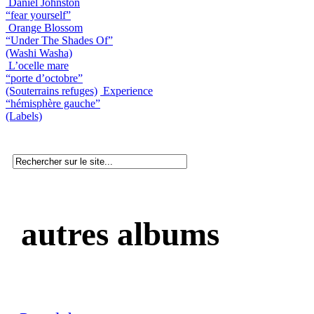
Daniel Johnston
“fear yourself”
Orange Blossom
“Under The Shades Of”
(Washi Washa)
L’ocelle mare
“porte d’octobre”
(Souterrains refuges)
Experience
“hémisphère gauche”
(Labels)
autres albums