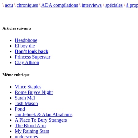
\
actu
\
chroniques
\
ADA compilations
\
interviews
\
spéciales
\
à pro
Articles suivants
Headphone
El boy die
Don’t look back
Princess Superstar
Clay Allison
Même rubrique
Vince Staples
Rome Buyce Night
Sarah Maï
Josh Mason
Pond
Jan Jelinek & Alan Abrahams
A Place To Bury Strangers
The Blood Arm
My Raining Stars
underscores