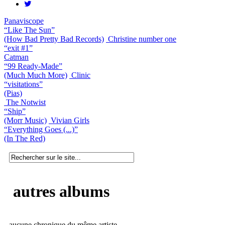
Panaviscope
“Like The Sun”
(How Bad Pretty Bad Records)
Christine number one
“exit #1”
Catman
“99 Ready-Made”
(Much Much More)
Clinic
“visitations”
(Pias)
The Notwist
“Ship”
(Morr Music)
Vivian Girls
“Everything Goes (...)”
(In The Red)
autres albums
aucune chronique du même artiste.