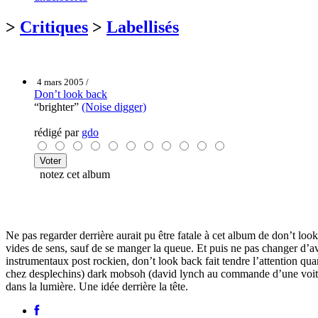
>
Critiques
>
Labellisés
4 mars 2005 /
Don’t look back
“brighter”
(Noise digger)
rédigé par
gdo
notez cet album
Ne pas regarder derrière aurait pu être fatale à cet album de don’t lo
vides de sens, sauf de se manger la queue. Et puis ne pas changer d’avi
instrumentaux post rockien, don’t look back fait tendre l’attention qua
chez desplechins) dark mobsoh (david lynch au commande d’une voiture 
dans la lumière. Une idée derrière la tête.