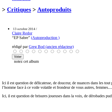
>
Critiques
>
Autoproduits
13 octobre 2014 /
Claire Redor
“EP Sabre”
(Autoproduction )
rédigé par
Greg Bod (ancien rédacteur)
notez cet album
Ici il est question de délicatesse, de douceur, de nuances dans les tout
l’homme face à ce voile volatile et frondeur de vous autres, femmes....
Ici, il est question de brisures joueuses dans la voix, de dérobades p