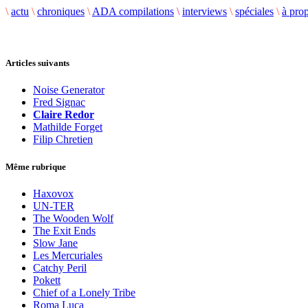
\
actu
\
chroniques
\
ADA compilations
\
interviews
\
spéciales
\
à pro
Articles suivants
Noise Generator
Fred Signac
Claire Redor
Mathilde Forget
Filip Chretien
Même rubrique
Haxovox
UN-TER
The Wooden Wolf
The Exit Ends
Slow Jane
Les Mercuriales
Catchy Peril
Pokett
Chief of a Lonely Tribe
Roma Luca