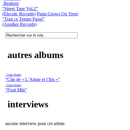
Beubzer
“Street Tape Vol.2”
(Elecstic Records)
Pasta Grows On Trees
“Tout ce Temps Passé”
(Another Records)
autres albums
Claire Redor
“Clip de « L’Algue et l’Iris »”
Claire Redor
“Fruit Mûr”
interviews
aucune interview pour cet artiste.