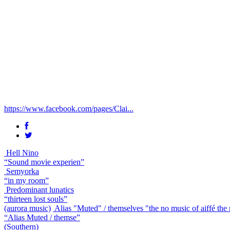
https://www.facebook.com/pages/Clai...
Hell Nino
“Sound movie experien”
Semyorka
“in my room”
Predominant lunatics
“thirteen lost souls”
(aurora music)
Alias "Muted" / themselves "the no music of aiffé the
“Alias Muted / themse”
(Southern)