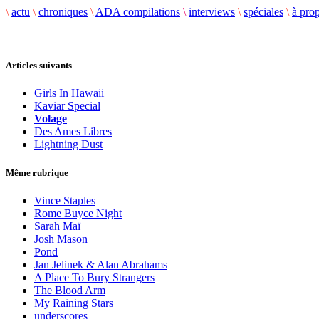
\
actu
\
chroniques
\
ADA compilations
\
interviews
\
spéciales
\
à pro
Articles suivants
Girls In Hawaii
Kaviar Special
Volage
Des Ames Libres
Lightning Dust
Même rubrique
Vince Staples
Rome Buyce Night
Sarah Maï
Josh Mason
Pond
Jan Jelinek & Alan Abrahams
A Place To Bury Strangers
The Blood Arm
My Raining Stars
underscores