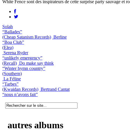
White Fence sont des inspirateurs de cette surprise party sauvage et ro
Solah
“Ballades”
(Cheap Satanism Records)
Berline
“Boa Club”
(Elea)
Serena Ryder
“unlikely emergency”
(Recall)
Do make say think
“Winter hymn country”
(Southern)
La Féline
“Tarbes”
(Kwaidan Records)
Bertrand Cantat
“nous n’avons fait”
autres albums