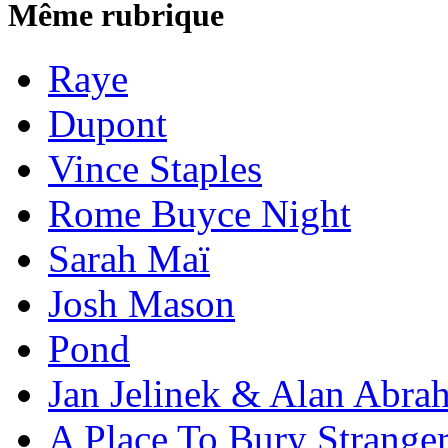
Même rubrique
Raye
Dupont
Vince Staples
Rome Buyce Night
Sarah Maï
Josh Mason
Pond
Jan Jelinek & Alan Abra
A Place To Bury Strange