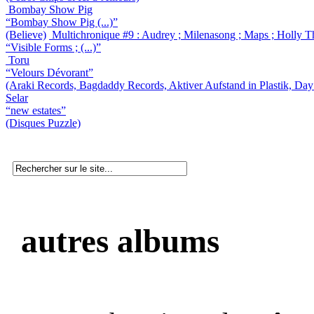
Bombay Show Pig
“Bombay Show Pig (...)”
(Believe)
Multichronique #9 : Audrey ; Milenasong ; Maps ; Holly T
“Visible Forms ; (...)”
Toru
“Velours Dévorant”
(Araki Records, Bagdaddy Records, Aktiver Aufstand in Plastik, Day
Selar
“new estates”
(Disques Puzzle)
autres albums