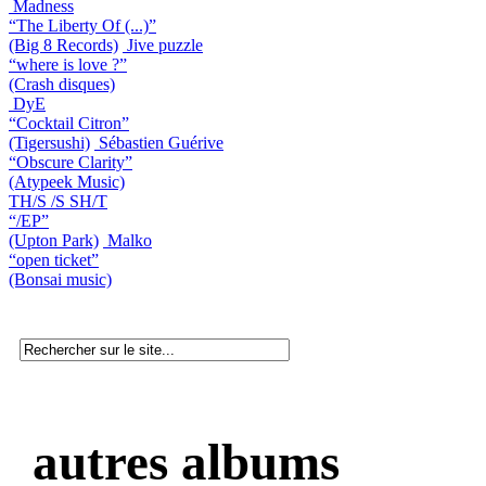
Madness
“The Liberty Of (...)”
(Big 8 Records)
Jive puzzle
“where is love ?”
(Crash disques)
DyE
“Cocktail Citron”
(Tigersushi)
Sébastien Guérive
“Obscure Clarity”
(Atypeek Music)
TH/S /S SH/T
“/EP”
(Upton Park)
Malko
“open ticket”
(Bonsai music)
autres albums