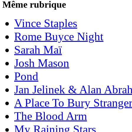
Même rubrique
Vince Staples
Rome Buyce Night
Sarah Maï
Josh Mason
Pond
Jan Jelinek & Alan Abra
A Place To Bury Strange
The Blood Arm
My Raining Stars