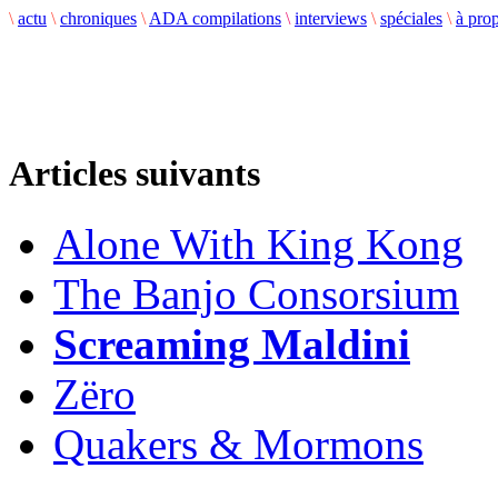
\
actu
\
chroniques
\
ADA compilations
\
interviews
\
spéciales
\
à pro
Articles suivants
Alone With King Kong
The Banjo Consorsium
Screaming Maldini
Zëro
Quakers & Mormons