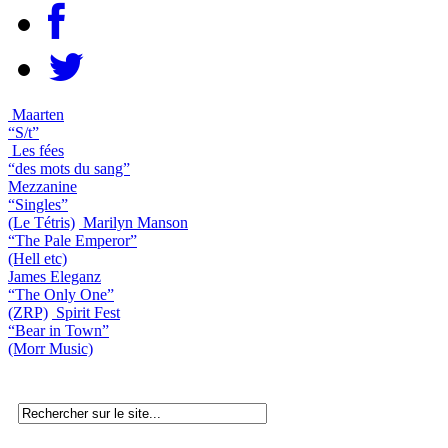
Maarten
“S/t”
Les fées
“des mots du sang”
Mezzanine
“Singles”
(Le Tétris)
Marilyn Manson
“The Pale Emperor”
(Hell etc)
James Eleganz
“The Only One”
(ZRP)
Spirit Fest
“Bear in Town”
(Morr Music)