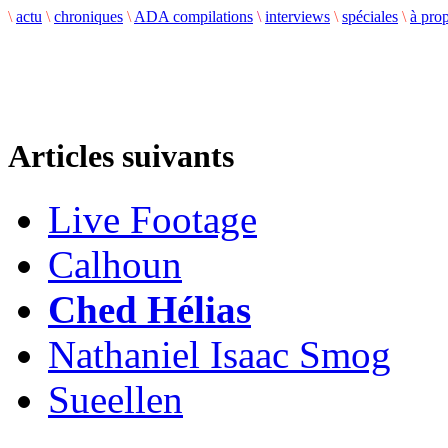
\
actu
\
chroniques
\
ADA compilations
\
interviews
\
spéciales
\
à pro
Articles suivants
Live Footage
Calhoun
Ched Hélias
Nathaniel Isaac Smog
Sueellen