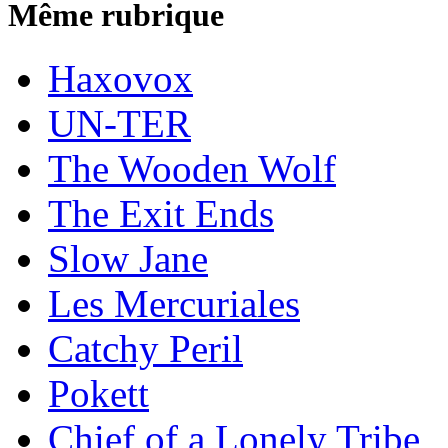
Même rubrique
Haxovox
UN-TER
The Wooden Wolf
The Exit Ends
Slow Jane
Les Mercuriales
Catchy Peril
Pokett
Chief of a Lonely Tribe