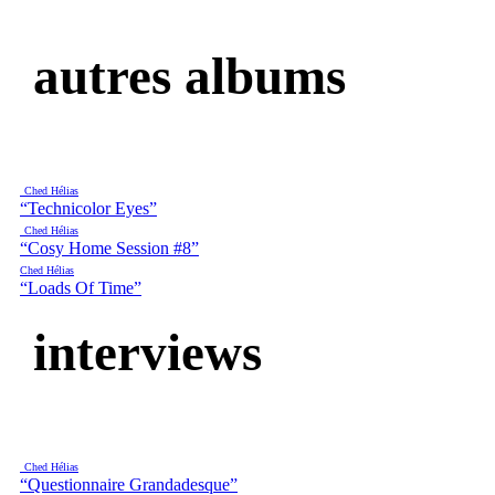
autres albums
Ched Hélias
“Technicolor Eyes”
Ched Hélias
“Cosy Home Session #8”
Ched Hélias
“Loads Of Time”
interviews
Ched Hélias
“Questionnaire Grandadesque”