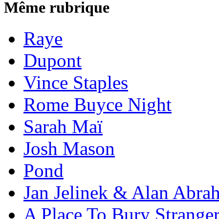
Même rubrique
Raye
Dupont
Vince Staples
Rome Buyce Night
Sarah Maï
Josh Mason
Pond
Jan Jelinek & Alan Abra
A Place To Bury Strange