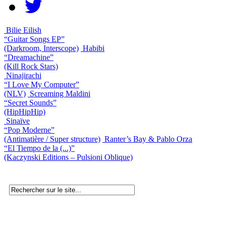
Bilie Eilish
“Guitar Songs EP”
(Darkroom, Interscope)
Habibi
“Dreamachine”
(Kill Rock Stars)
Ninajirachi
“I Love My Computer”
(NLV)
Screaming Maldini
“Secret Sounds”
(HipHipHip)
Sinaïve
“Pop Moderne”
(Antimatière / Super structure)
Ranter’s Bay & Pablo Orza
“El Tiempo de la (...)”
(Kaczynski Editions – Pulsioni Oblique)