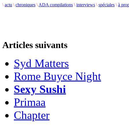
\
actu
\
chroniques
\
ADA compilations
\
interviews
\
spéciales
\
à pro
Articles suivants
Syd Matters
Rome Buyce Night
Sexy Sushi
Primaa
Chapter