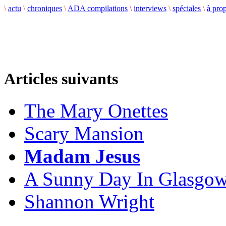
\
actu
\
chroniques
\
ADA compilations
\
interviews
\
spéciales
\
à pro
Articles suivants
The Mary Onettes
Scary Mansion
Madam Jesus
A Sunny Day In Glasgo
Shannon Wright