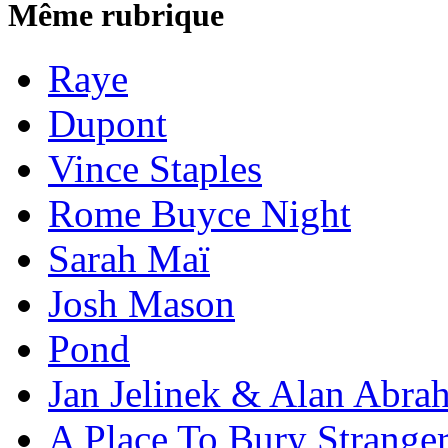
Même rubrique
Raye
Dupont
Vince Staples
Rome Buyce Night
Sarah Maï
Josh Mason
Pond
Jan Jelinek & Alan Abra
A Place To Bury Strange