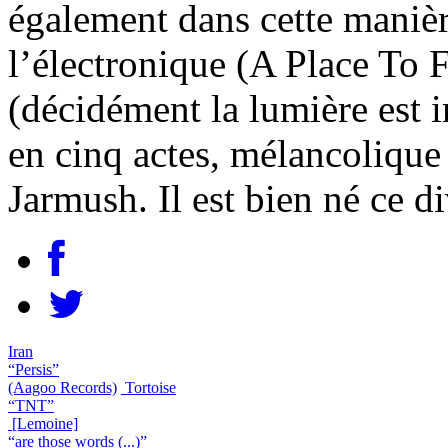
également dans cette manièr
l’électronique (A Place To F
(décidément la lumière est i
en cinq actes, mélancolique
Jarmush. Il est bien né ce d
Iran
“Persis”
(Aagoo Records)
Tortoise
“TNT”
[Lemoine]
“are those words (...)”