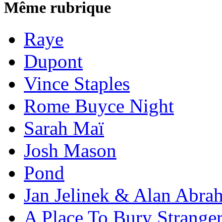
Même rubrique
Raye
Dupont
Vince Staples
Rome Buyce Night
Sarah Maï
Josh Mason
Pond
Jan Jelinek & Alan Abra
A Place To Bury Strange