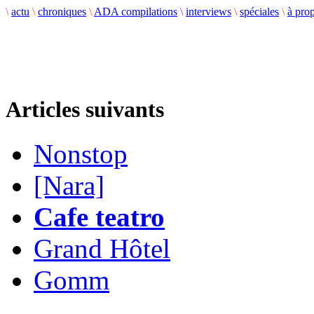
\
actu
\
chroniques
\
ADA compilations
\
interviews
\
spéciales
\
à pro
Articles suivants
Nonstop
[Nara]
Cafe teatro
Grand Hôtel
Gomm