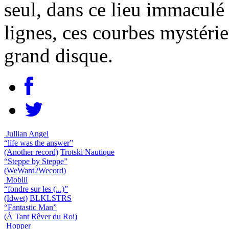
seul, dans ce lieu immaculé d
lignes, ces courbes mystéri
grand disque.
Jullian Angel
“life was the answer”
(Another record)
Trotski Nautique
“Steppe by Steppe”
(WeWant2Wecord)
Mobiil
“fondre sur les (...)”
(Idwet)
BLKLSTRS
“Fantastic Man”
(À Tant Rêver du Roi)
Hopper