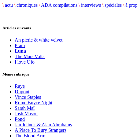
\
actu
\
chroniques
\
ADA compilations
\
interviews
\
spéciales
\
à pro
Articles suivants
An pierle & white velvet
Pram
Luna
The Mars Volta
I love Ufo
Même rubrique
Raye
Dupont
Vince Staples
Rome Buyce Night
Sarah Maï
Josh Mason
Pond
Jan Jelinek & Alan Abrahams
A Place To Bury Strangers
The Blood Arm