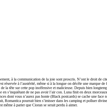
ment, à la communication de la joie sont proscris. N’ont le droit de cite
st réservée à l’austérité, même si à la longue on décèle une marque de
e la tête sur cette pop inoffensive et malicieuse. Depuis bien longtemp
en s’inquiétant de ne pas avoir l’air con. Luna finit en deux morceaux l
acances dont vous n’aurez pas honte (Black postcards) se cache une face
rfait, Romantica pourrait bien s’imisser dans les camping et polluer divin
 est même à parier que Cioran se serait perdu à aimer.