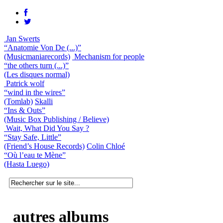
Jan Swerts
“Anatomie Von De (...)”
(Musicmaniarecords)
Mechanism for people
“the others turn (...)”
(Les disques normal)
Patrick wolf
“wind in the wires”
(Tomlab)
Skalli
“Ins & Outs”
(Music Box Publishing / Believe)
Wait, What Did You Say ?
“Stay Safe, Little”
(Friend’s House Records)
Colin Chloé
“Où l’eau te Mène”
(Hasta Luego)
autres albums