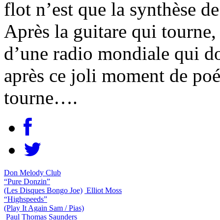
flot n’est que la synthèse de
Après la guitare qui tourne,
d’une radio mondiale qui do
après ce joli moment de poé
tourne….
Don Melody Club
“Pure Donzin”
(Les Disques Bongo Joe)
Elliot Moss
“Highspeeds”
(Play It Again Sam / Pias)
Paul Thomas Saunders