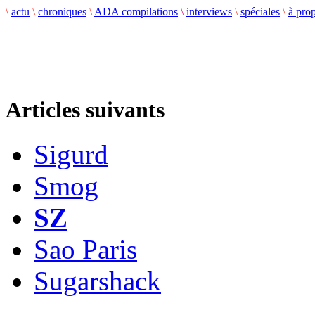
\
actu
\
chroniques
\
ADA compilations
\
interviews
\
spéciales
\
à pro
Articles suivants
Sigurd
Smog
SZ
Sao Paris
Sugarshack