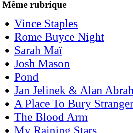
Même rubrique
Vince Staples
Rome Buyce Night
Sarah Maï
Josh Mason
Pond
Jan Jelinek & Alan Abra
A Place To Bury Strange
The Blood Arm
My Raining Stars