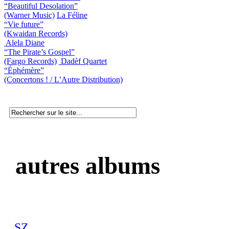
“Beautiful Desolation”
(Warner Music)
La Féline
“Vie future”
(Kwaidan Records)
Alela Diane
“The Pirate’s Gospel”
(Fargo Records)
Dadèf Quartet
“Éphémère”
(Concertons ! / L’Autre Distribution)
autres albums
SZ