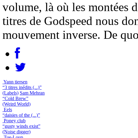
volume, là où les montées d
titres de Godspeed nous don
mouvement inverse. De quoi 
Yann tiersen
“3 titres inédits (...)”
(Labels)
Sam Mehran
“Cold Brew”
(Weird World)
Eels
“daisies of the (...)”
Poney club
“gusty winds exist”
(Noise digger)
Tue-Loup