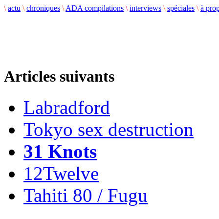
\
actu
\
chroniques
\
ADA compilations
\
interviews
\
spéciales
\
à pro
Articles suivants
Labradford
Tokyo sex destruction
31 Knots
12Twelve
Tahiti 80 / Fugu