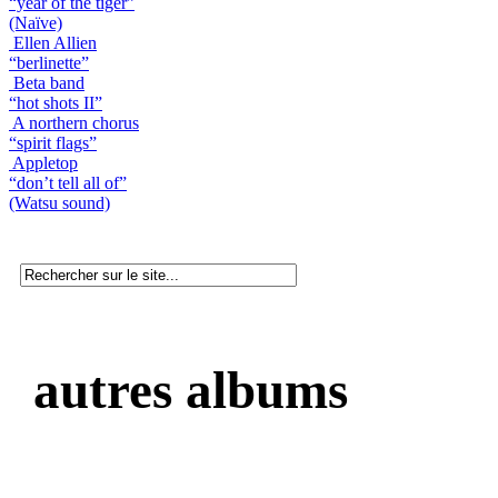
“year of the tiger”
(Naïve)
Ellen Allien
“berlinette”
Beta band
“hot shots II”
A northern chorus
“spirit flags”
Appletop
“don’t tell all of”
(Watsu sound)
autres albums