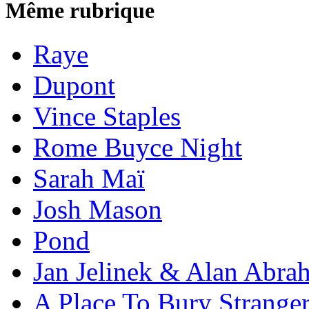
Même rubrique
Raye
Dupont
Vince Staples
Rome Buyce Night
Sarah Maï
Josh Mason
Pond
Jan Jelinek & Alan Abra
A Place To Bury Strange