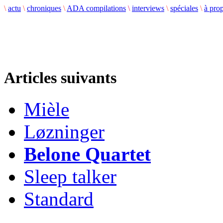
\
actu
\
chroniques
\
ADA compilations
\
interviews
\
spéciales
\
à pro
Articles suivants
Mièle
Løzninger
Belone Quartet
Sleep talker
Standard