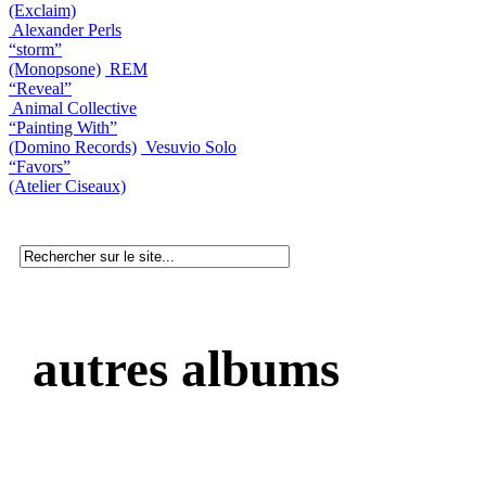
(Exclaim)
Alexander Perls
“storm”
(Monopsone)
REM
“Reveal”
Animal Collective
“Painting With”
(Domino Records)
Vesuvio Solo
“Favors”
(Atelier Ciseaux)
autres albums