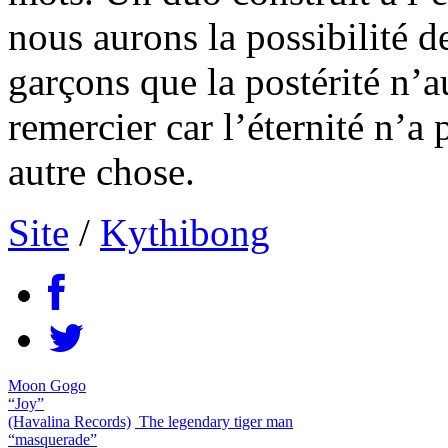
nous aurons la possibilité d
garçons que la postérité n’a
remercier car l’éternité n’a 
autre chose.
Site
/
Kythibong
Moon Gogo
“Joy”
(Havalina Records)
The legendary tiger man
“masquerade”