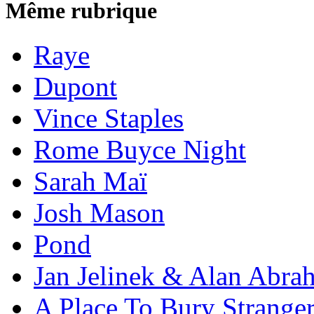
Même rubrique
Raye
Dupont
Vince Staples
Rome Buyce Night
Sarah Maï
Josh Mason
Pond
Jan Jelinek & Alan Abra
A Place To Bury Strange