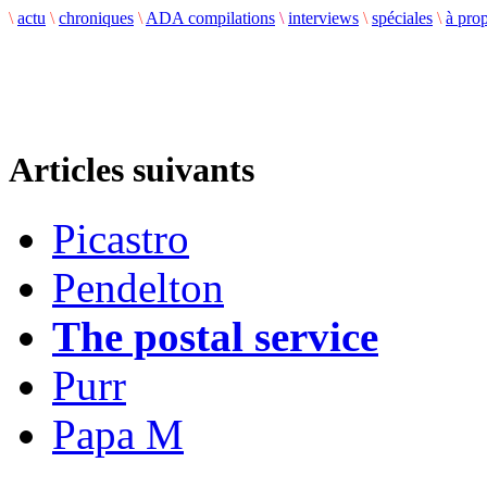
\
actu
\
chroniques
\
ADA compilations
\
interviews
\
spéciales
\
à pro
Articles suivants
Picastro
Pendelton
The postal service
Purr
Papa M