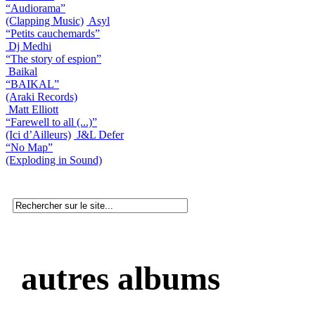
“Audiorama”
(Clapping Music)
Asyl
“Petits cauchemards”
Dj Medhi
“The story of espion”
Baikal
“BAIKAL”
(Araki Records)
Matt Elliott
“Farewell to all (...)”
(Ici d’Ailleurs)
J&L Defer
“No Map”
(Exploding in Sound)
autres albums