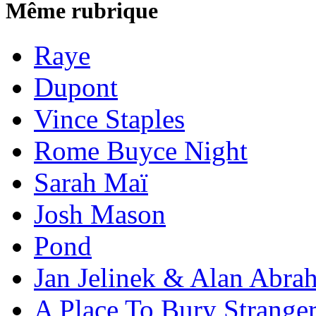
Même rubrique
Raye
Dupont
Vince Staples
Rome Buyce Night
Sarah Maï
Josh Mason
Pond
Jan Jelinek & Alan Abra
A Place To Bury Strange