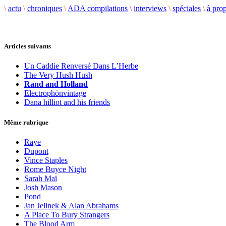
\
actu
\
chroniques
\
ADA compilations
\
interviews
\
spéciales
\
à pro
Articles suivants
Un Caddie Renversé Dans L’Herbe
The Very Hush Hush
Rand and Holland
Electrophönvintage
Dana hilliot and his friends
Même rubrique
Raye
Dupont
Vince Staples
Rome Buyce Night
Sarah Maï
Josh Mason
Pond
Jan Jelinek & Alan Abrahams
A Place To Bury Strangers
The Blood Arm