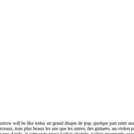
ow will be like today un grand disque de pop, quelque part entre ara
ceaux, tous plus beaux les uns que les autres, des guitares, un violon p
 peu dandy, et cette voix grave parfois chantée, parfois murmurée, nous