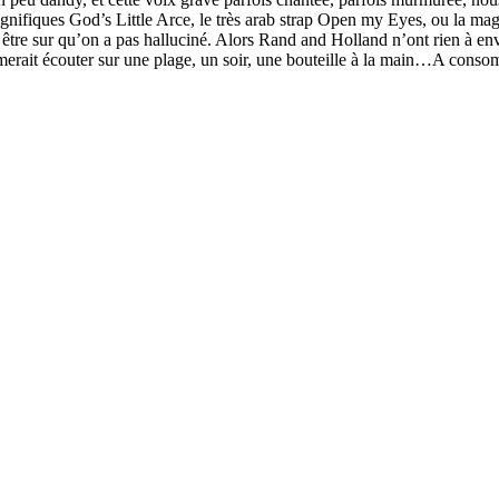
gnifiques God’s Little Arce, le très arab strap Open my Eyes, ou la mag
r être sur qu’on a pas halluciné. Alors Rand and Holland n’ont rien à env
aimerait écouter sur une plage, un soir, une bouteille à la main…A co