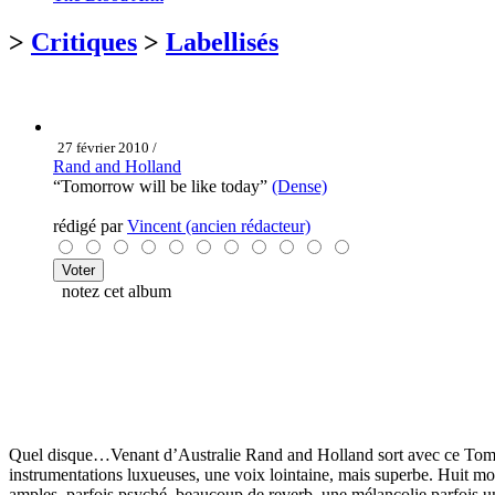
>
Critiques
>
Labellisés
27 février 2010 /
Rand and Holland
“Tomorrow will be like today”
(Dense)
rédigé par
Vincent (ancien rédacteur)
notez cet album
Quel disque…Venant d’Australie Rand and Holland sort avec ce Tomorr
instrumentations luxueuses, une voix lointaine, mais superbe. Huit mor
amples, parfois psyché, beaucoup de reverb, une mélancolie parfois un