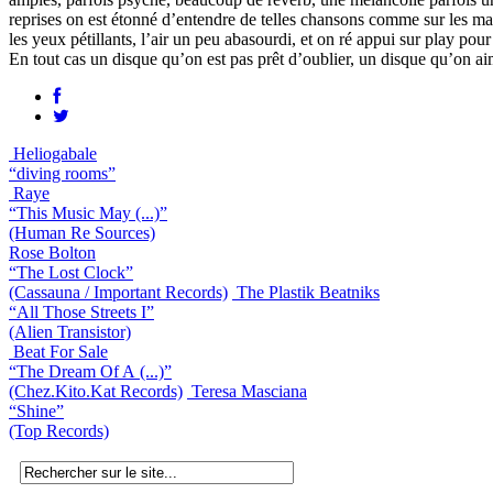
reprises on est étonné d’entendre de telles chansons comme sur les ma
les yeux pétillants, l’air un peu abasourdi, et on ré appui sur play pou
En tout cas un disque qu’on est pas prêt d’oublier, un disque qu’on 
Heliogabale
“diving rooms”
Raye
“This Music May (...)”
(Human Re Sources)
Rose Bolton
“The Lost Clock”
(Cassauna / Important Records)
The Plastik Beatniks
“All Those Streets I”
(Alien Transistor)
Beat For Sale
“The Dream Of A (...)”
(Chez.Kito.Kat Records)
Teresa Masciana
“Shine”
(Top Records)