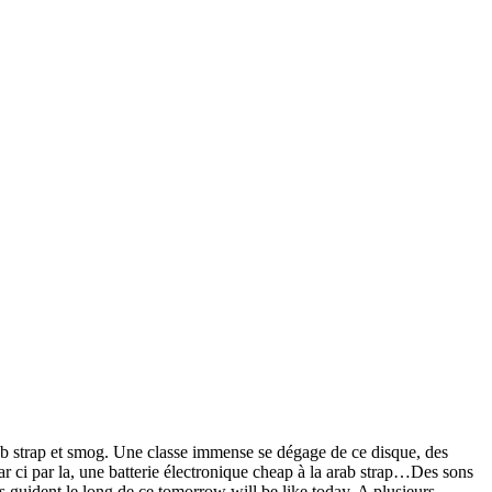
b strap et smog. Une classe immense se dégage de ce disque, des
ar ci par la, une batterie électronique cheap à la arab strap…Des sons
 guident le long de ce tomorrow will be like today. A plusieurs